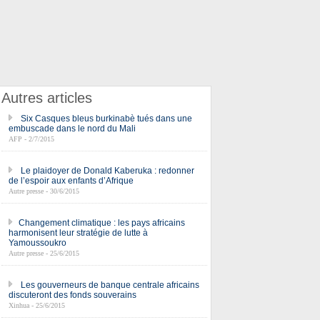
Autres articles
Six Casques bleus burkinabè tués dans une
embuscade dans le nord du Mali
AFP - 2/7/2015
Le plaidoyer de Donald Kaberuka : redonner
de l’espoir aux enfants d’Afrique
Autre presse - 30/6/2015
​Changement climatique : les pays africains
harmonisent leur stratégie de lutte à
Yamoussoukro
Autre presse - 25/6/2015
Les gouverneurs de banque centrale africains
discuteront des fonds souverains
Xinhua - 25/6/2015