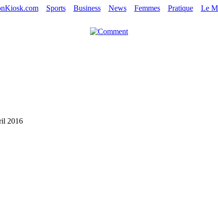
nKiosk.com
Sports
Business
News
Femmes
Pratique
Le M
ril 2016