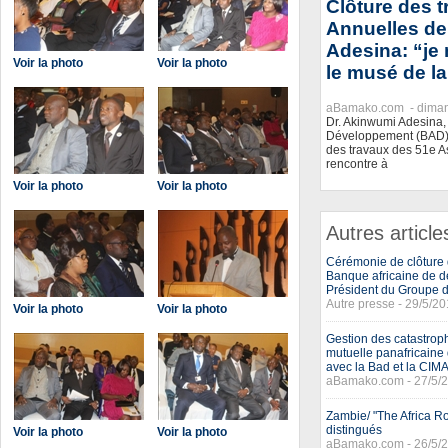
Clôture des 
Annuelles de
Adesina: “je 
Voir la photo
Voir la photo
le musé de l
aBamako.com -
dima
Dr. Akinwumi Adesina,
Développement (BAD) 
des travaux des 51e A
rencontre à
Voir la photo
Voir la photo
Autres article
Cérémonie de clôture
Banque africaine de d
Président du Groupe 
Autre presse - 29/5/2
Voir la photo
Voir la photo
Gestion des catastrop
mutuelle panafricaine 
avec la Bad et la CIM
aBamako.com - 27/5/
Zambie/ "The Africa Ro
distingués
Voir la photo
Voir la photo
aBamako.com - 26/5/