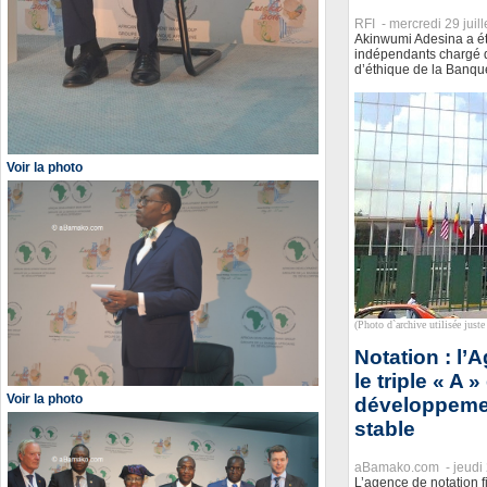
RFI -
mercredi 29 juil
Akinwumi Adesina a ét
indépendants chargé d
d’éthique de la Banque
Voir la photo
(Photo d`archive utilisée juste 
Notation : l’
le triple « A 
Voir la photo
développemen
stable
aBamako.com -
jeudi 
L’agence de notation f