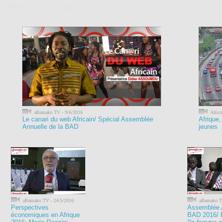
Vidéos d'actualités
aBamako TV - 9/6/2016
Africa
Le canari du web Africain/ Spécial Assemblée
Afrique,
Annuelle de la BAD
jeunes
aBamako TV - 24/5/2016
aBamako TV
Perspectives
Assemblée A
économiques en Afrique
BAD 2016/ 