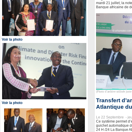
mardi 21 juillet, la no
Banque africaine de 
Voir la photo
(Photo d`archive utilisée juste 
Transfert d’
Voir la photo
Atlantique du
Le 22 Septembre -
je
Ce système permet d’en
guichet automatique d
24 H /24 La Banque At