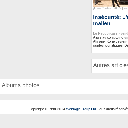
(Photo d`archive utilisée juste 
Insécurité: L
malien
Le Républicain -
vend
Assis au comptoir d’u
Almamy Koné devient fu
guides touristiques. D
Autres article
Albums photos
Copyright © 1998-2014
Weblogy Group Ltd
. Tous droits réservé