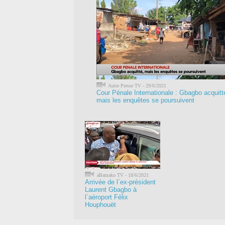
Autre Presse TV - 29/6/2021
Cour Pénale Internationale : Gbagbo acquitt
mais les enquêtes se poursuivent
aBamako TV - 18/6/2021
Arrivée de l`ex-président
Laurent Gbagbo à
l`aéroport Félix
Houphouët