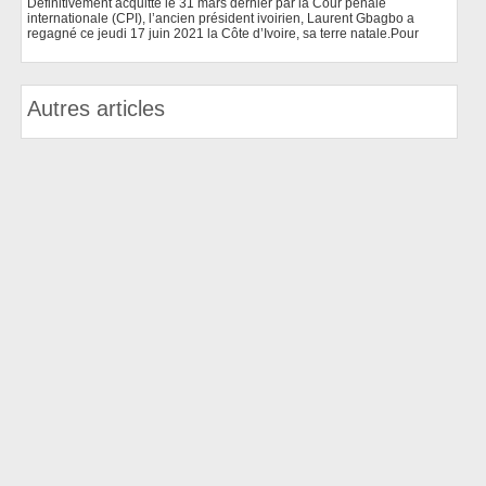
Définitivement acquitté le 31 mars dernier par la Cour pénale
internationale (CPI), l’ancien président ivoirien, Laurent Gbagbo a
regagné ce jeudi 17 juin 2021 la Côte d’Ivoire, sa terre natale.Pour
Autres articles