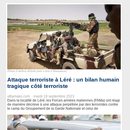
(Photo d`archive utilisée juste a titre d`illustration)
Attaque terroriste à Léré : un bilan humain
tragique côté terroriste
aBamako.com -
mardi 19 septembre 2023
Dans la localité de Léré, les Forces armées maliennes (FAMa) ont réagi
de manière décisive à une attaque perpétrée par des terroristes contre
le camp du Groupement de la Garde Nationale et celui de