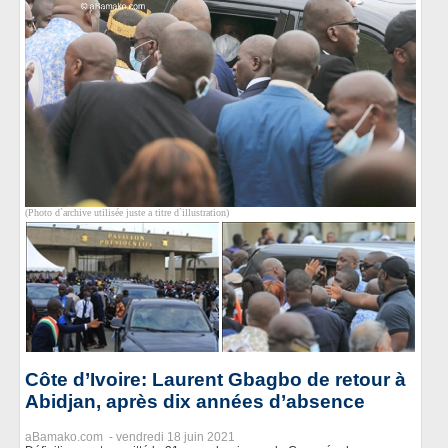
(Photo d`archive utilisée juste a titre d`illustration)
Côte d’Ivoire: Laurent Gbagbo de retour à
Abidjan, après dix années d’absence
aBamako.com -
vendredi 18 juin 2021