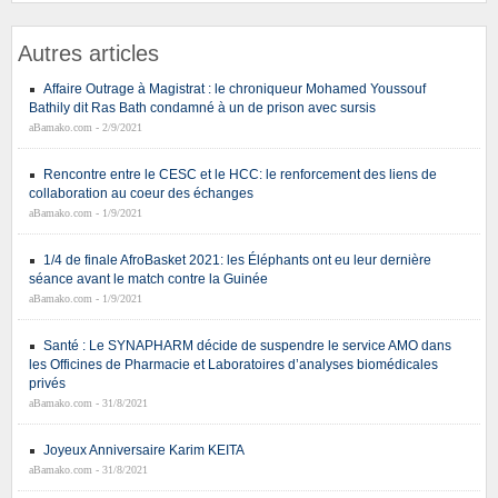
Autres articles
Affaire Outrage à Magistrat : le chroniqueur Mohamed Youssouf
Bathily dit Ras Bath condamné à un de prison avec sursis
aBamako.com - 2/9/2021
Rencontre entre le CESC et le HCC: le renforcement des liens de
collaboration au coeur des échanges
aBamako.com - 1/9/2021
1/4 de finale AfroBasket 2021: les Éléphants ont eu leur dernière
séance avant le match contre la Guinée
aBamako.com - 1/9/2021
Santé : Le SYNAPHARM décide de suspendre le service AMO dans
les Officines de Pharmacie et Laboratoires d’analyses biomédicales
privés
aBamako.com - 31/8/2021
Joyeux Anniversaire Karim KEITA
aBamako.com - 31/8/2021