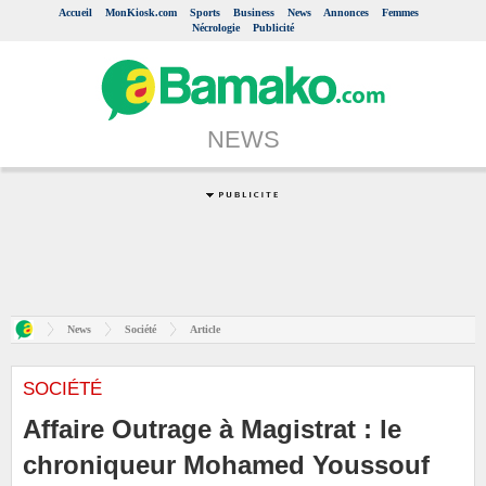
Accueil
MonKiosk.com
Sports
Business
News
Annonces
Femmes
Nécrologie
Publicité
NEWS
News
Société
Article
SOCIÉTÉ
Affaire Outrage à Magistrat : le
chroniqueur Mohamed Youssouf