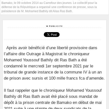
Bamako, le 09 octobre 2014 au Carrefour des jeunes. Le collectif pour la
défense de la République a organisé une conférence de presse, sous la
présidence de M. Mohamed Bathily dit Alias Ras Bath.
Après avoir bénéficié d’une liberté provisoire dans
l’affaire dite Outrage à Magistrat le chroniqueur
Mohamed Youssouf Bathily dit Ras Bath a été
condamné le mercredi 1er septembre 2021 par le
tribunal de grande instance de la commune IV à un an
de prison avec sursis et 100 mille francs fca d’amende.
Il faut rappeler que le chroniqueur Mohamed Youssouf
Bathily dit Ras Bath avait été placé sous mandat de
dépôt à la prison centrale de Bamako en début de mai
2021 suite à une plainte de deux syndicats de la