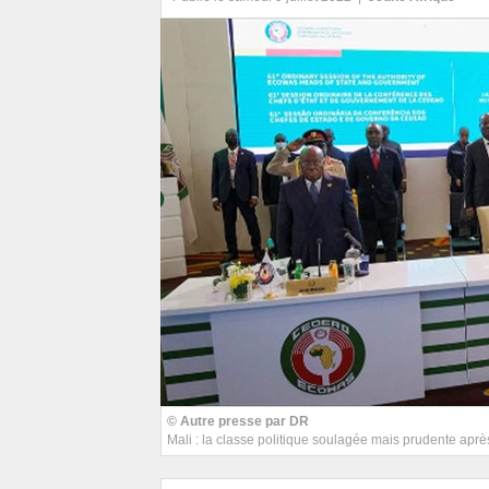
© Autre presse par DR
Mali : la classe politique soulagée mais prudente apr