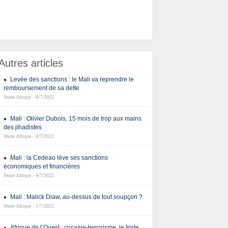
Autres articles
Levée des sanctions : le Mali va reprendre le
remboursement de sa dette
Jeune Afrique - 8/7/2022
Mali : Olivier Dubois, 15 mois de trop aux mains
des jihadistes
Jeune Afrique - 8/7/2022
Mali : la Cedeao lève ses sanctions
économiques et financières
Jeune Afrique - 4/7/2022
Mali : Malick Diaw, au-dessus de tout soupçon ?
Jeune Afrique - 1/7/2022
Afrique de l’Ouest : cocaïne-terrorisme, le triste