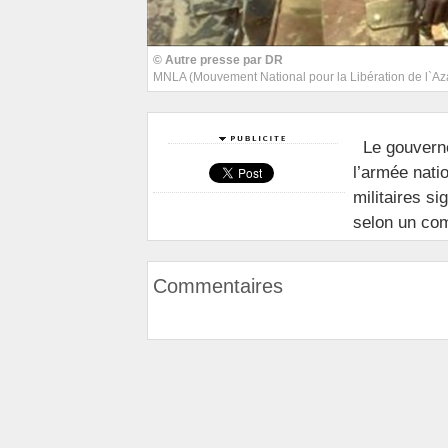
© Autre presse par DR
MNLA (Mouvement National pour la Libération de l`A
Le gouverne
l’armée nati
militaires s
selon un co
Commentaires