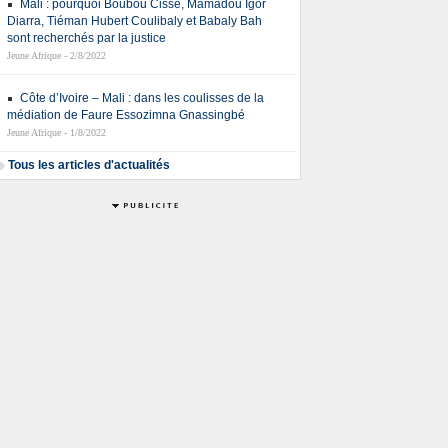
Mali : pourquoi Boubou Cissé, Mamadou Igor
Diarra, Tiéman Hubert Coulibaly et Babaly Bah
sont recherchés par la justice
Jeune Afrique - 2/8/2022
Côte d’Ivoire – Mali : dans les coulisses de la
médiation de Faure Essozimna Gnassingbé
Jeune Afrique - 1/8/2022
Tous les articles d'actualités