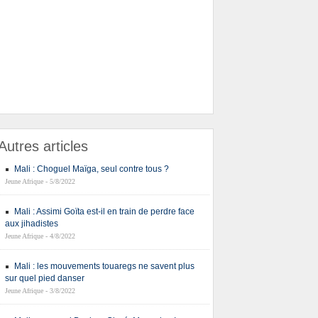
Autres articles
Mali : Choguel Maïga, seul contre tous ?
Jeune Afrique - 5/8/2022
Mali : Assimi Goïta est-il en train de perdre face
aux jihadistes
Jeune Afrique - 4/8/2022
Mali : les mouvements touaregs ne savent plus
sur quel pied danser
Jeune Afrique - 3/8/2022