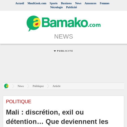
Accueil
MonKiosk.com
Sports
Business
News
Annonces
Femmes
Nécrologie
Publicité
NEWS
News
Politique
Article
POLITIQUE
Mali : discrétion, exil ou
détention… Que deviennent les