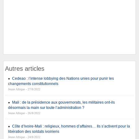
Autres articles
Cedeao : l’intense lobbying des Nations unies pour punir les
changements constitutionnels
Jeune Afrique - 27/8/2022
Mali : de la présidence aux gouvernorats, les militaires ont-ils
désormais la main sur toute l’administration ?
Jeune Afrique - 26/8/2022
Côte d’Ivoire-Mali : religieux, hommes d’affaires… Ils s’activent pour la
libération des soldats ivoiriens
Jeune Afrique - 24/8/2022