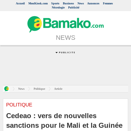
Accueil
MonKiosk.com
Sports
Business
News
Annonces
Femmes
Nécrologie
Publicité
NEWS
News
Politique
Article
POLITIQUE
Cedeao : vers de nouvelles
sanctions pour le Mali et la Guinée