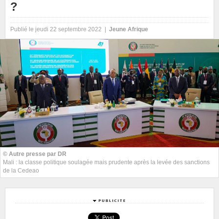
?
Publié le jeudi 22 septembre 2022 |
Jeune Afrique
© Autre presse par DR
Mali : la classe politique soulagée mais prudente après la levée des sanctions
de la Cedeao