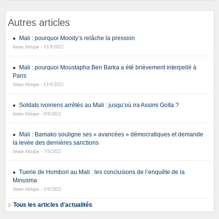
Autres articles
Mali : pourquoi Moody’s relâche la pression
Jeune Afrique - 15/9/2022
Mali : pourquoi Moustapha Ben Barka a été brièvement interpellé à
Paris
Jeune Afrique - 13/9/2022
Soldats ivoiriens arrêtés au Mali : jusqu’où ira Assimi Goïta ?
Jeune Afrique - 9/9/2022
Mali : Bamako souligne ses « avancées » démocratiques et demande
la levée des dernières sanctions
Jeune Afrique - 7/9/2022
Tuerie de Hombori au Mali : les conclusions de l’enquête de la
Minusma
Jeune Afrique - 3/9/2022
Tous les articles d'actualités