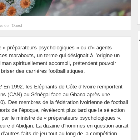
ue de l`Ouest
e « préparateurs psychologiques » ou d’« agents
 ces marabouts, un terme qui désignait à l’origine un
man spirituellement accompli, prétendent pouvoir
briser des carrières footballistiques.
? En 1992, les Eléphants de Côte d’Ivoire remportent
ions (CAN) au Sénégal face au Ghana après une
10). Des membres de la fédération ivoirienne de football
ports de l’époque, révéleront plus tard que la sélection
s par le ministre de « préparateurs psychologiques »,
 heure d’Abidjan. La dizaine d’hommes en question aurait
 d’autres faits de jeu tout au long de la compétition.
...