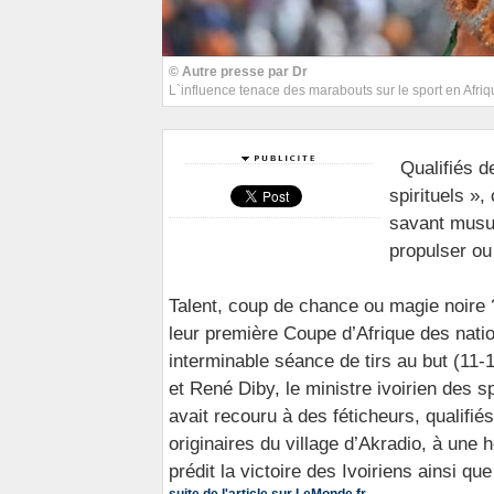
© Autre presse par Dr
L`influence tenace des marabouts sur le sport en Afriq
Qualifiés d
spirituels »,
savant musul
propulser ou 
Talent, coup de chance ou magie noire 
leur première Coupe d’Afrique des nat
interminable séance de tirs au but (11-
et René Diby, le ministre ivoirien des s
avait recouru à des féticheurs, qualifié
originaires du village d’Akradio, à une
prédit la victoire des Ivoiriens ainsi que