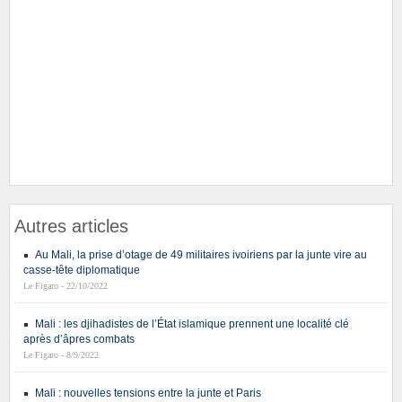
Autres articles
Au Mali, la prise d’otage de 49 militaires ivoiriens par la junte vire au
casse-tête diplomatique
Le Figaro - 22/10/2022
Mali : les djihadistes de l’État islamique prennent une localité clé
après d’âpres combats
Le Figaro - 8/9/2022
Mali : nouvelles tensions entre la junte et Paris