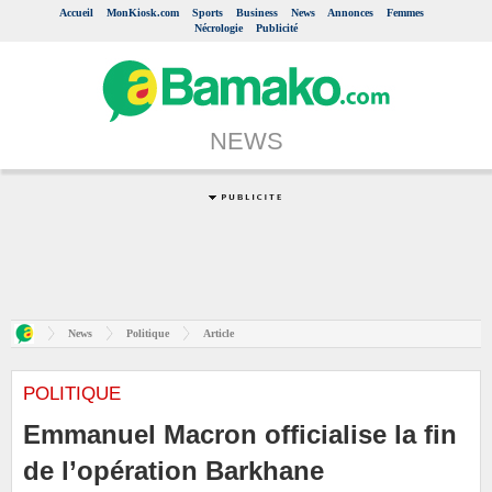
Accueil
MonKiosk.com
Sports
Business
News
Annonces
Femmes
Nécrologie
Publicité
NEWS
News
Politique
Article
POLITIQUE
Emmanuel Macron officialise la fin
de l’opération Barkhane