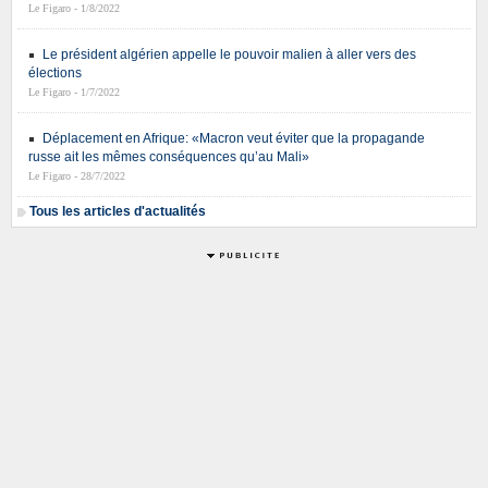
Le Figaro - 1/8/2022
Le président algérien appelle le pouvoir malien à aller vers des
élections
Le Figaro - 1/7/2022
Déplacement en Afrique: «Macron veut éviter que la propagande
russe ait les mêmes conséquences qu’au Mali»
Le Figaro - 28/7/2022
Tous les articles d'actualités