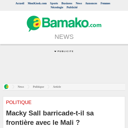
Accueil
MonKiosk.com
Sports
Business
News
Annonces
Femmes
Nécrologie
Publicité
NEWS
News
Politique
Article
POLITIQUE
Macky Sall barricade-t-il sa
frontière avec le Mali ?