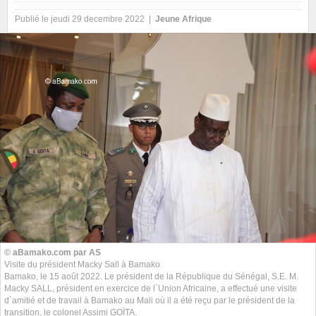
Publié le jeudi 29 decembre 2022 |
Jeune Afrique
© aBamako.com par AS
Visite du président Macky Sall à Bamako
Bamako, le 15 août 2022. Le président de la République du Sénégal, S.E. M.
Macky SALL, président en exercice de l`Union Africaine, a effectué une visite
d`amitié et de travail à Bamako au Mali où il a été reçu par le président de la
transition, le colonel Assimi GOÏTA.