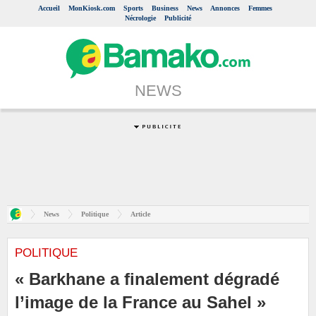
Accueil
MonKiosk.com
Sports
Business
News
Annonces
Femmes
Nécrologie
Publicité
NEWS
News
Politique
Article
POLITIQUE
« Barkhane a finalement dégradé
l’image de la France au Sahel »