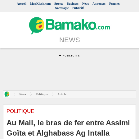
Accueil
MonKiosk.com
Sports
Business
News
Annonces
Femmes
Nécrologie
Publicité
NEWS
News
Politique
Article
POLITIQUE
Au Mali, le bras de fer entre Assimi
Goïta et Alghabass Ag Intalla