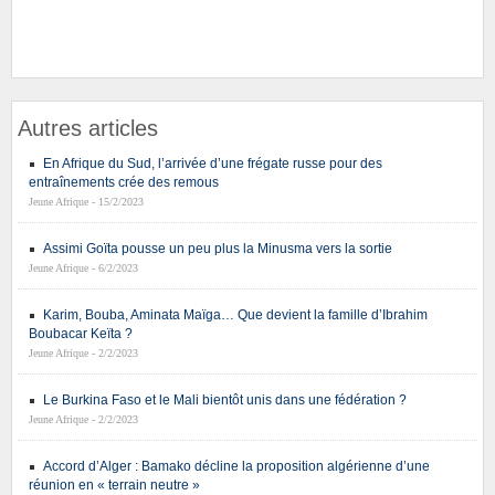
Autres articles
En Afrique du Sud, l’arrivée d’une frégate russe pour des
entraînements crée des remous
Jeune Afrique - 15/2/2023
Assimi Goïta pousse un peu plus la Minusma vers la sortie
Jeune Afrique - 6/2/2023
Karim, Bouba, Aminata Maïga… Que devient la famille d’Ibrahim
Boubacar Keïta ?
Jeune Afrique - 2/2/2023
Le Burkina Faso et le Mali bientôt unis dans une fédération ?
Jeune Afrique - 2/2/2023
Accord d’Alger : Bamako décline la proposition algérienne d’une
réunion en « terrain neutre »