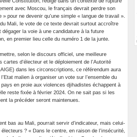
elle Constitution, rédigé dans un contexte de rupture
ement avec Moscou, le français devrait perdre son
le » pour ne devenir qu’une simple « langue de travail ».
du Mali, le vote de ce texte devrait surtout accroître
it dégager la voie à une candidature à la future
on, en premier lieu celle du numéro 1 de la junte.
ettre, selon le discours officiel, une meilleure
es cartes d’électeur et le déploiement de l’Autorité
(AIGE) dans les circonscriptions, ce référendum aura
 l’Etat malien à organiser un vote sur l’ensemble du
du pays en proie aux violences djihadistes échappent à
elle reste fixée à février 2024. On ne sait pas si les
ivent la précéder seront maintenues.
ent bas au Mali, pourrait servir d’indicateur, mais celui-
es électeurs ? « Dans le centre, en raison de l’insécurité,