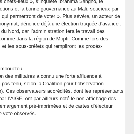
es chefs-lieux », s’inquiète Ibrahima Sangho, le
ections et la bonne gouvernance au Mali, soucieux par
s qui permettront de voter ». Plus sévère, un acteur de
’anonymat, dénonce déjà une élection truquée d’avance :
u Nord, car l’administration fera le travail des
e, comme dans la région de Mopti. Comme lors des
s et les sous-préfets qui rempliront les procès-
Tombouctou
on des militaires a connu une forte affluence à
t pas tenu, selon la Coalition pour l’observation
). Ces observateurs accrédités, dont les représentants
r l’AIGE, ont par ailleurs noté le non-affichage des
 d’émargement pré-imprimées et de cartes d’électeur
e vote observés.