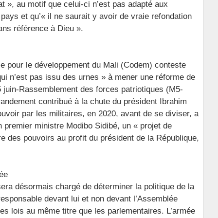
tat », au motif que celui-ci n’est pas adapté aux
pays et qu’« il ne saurait y avoir de vraie refondation
sans référence à Dieu ».
nce pour le développement du Mali (Codem) conteste
 qui n’est pas issu des urnes » à mener une réforme de
5 juin-Rassemblement des forces patriotiques (M5-
randement contribué à la chute du président Ibrahim
uvoir par les militaires, en 2020, avant de se diviser, a
en premier ministre Modibo Sidibé, un « projet de
bre des pouvoirs au profit du président de la République,
mée
t sera désormais chargé de déterminer la politique de la
responsable devant lui et non devant l’Assemblée
e des lois au même titre que les parlementaires. L’armée