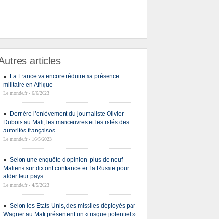
Autres articles
La France va encore réduire sa présence
militaire en Afrique
Le monde.fr - 6/6/2023
Derrière l’enlèvement du journaliste Olivier
Dubois au Mali, les manœuvres et les ratés des
autorités françaises
Le monde.fr - 16/5/2023
Selon une enquête d’opinion, plus de neuf
Maliens sur dix ont confiance en la Russie pour
aider leur pays
Le monde.fr - 4/5/2023
Selon les Etats-Unis, des missiles déployés par
Wagner au Mali présentent un « risque potentiel »