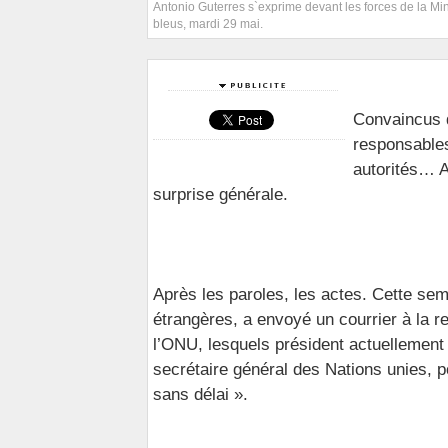
Antonio Guterres s`exprime devant les forces de la M
bleus, mardi 29 mai.
Convaincus q
responsables
autorités… A
surprise générale.
Après les paroles, les actes. Cette sem
étrangères, a envoyé un courrier à la 
l’ONU, lesquels président actuellement l
secrétaire général des Nations unies, 
sans délai ».