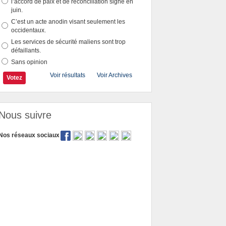
l’accord de paix et de réconciliation signé en
juin.
C’est un acte anodin visant seulement les
occidentaux.
Les services de sécurité maliens sont trop
défaillants.
Sans opinion
Voir résultats
Voir Archives
Nous suivre
Nos réseaux sociaux