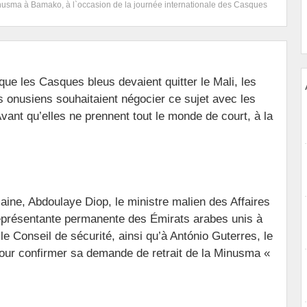
inusma à Bamako, à l`occasion de la journée internationale des Casques
ue les Casques bleus devaient quitter le Mali, les
 onusiens souhaitaient négocier ce sujet avec les
vant qu’elles ne prennent tout le monde de court, à la
aine, Abdoulaye Diop, le ministre malien des Affaires
représentante permanente des Émirats arabes unis à
e Conseil de sécurité, ainsi qu’à António Guterres, le
pour confirmer sa demande de retrait de la Minusma «