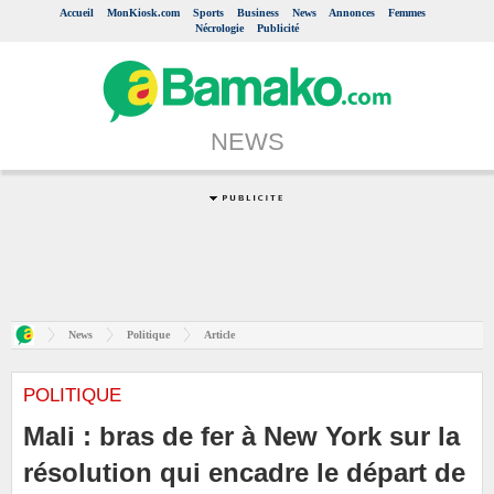
Accueil
MonKiosk.com
Sports
Business
News
Annonces
Femmes
Nécrologie
Publicité
NEWS
News
Politique
Article
POLITIQUE
Mali : bras de fer à New York sur la
résolution qui encadre le départ de