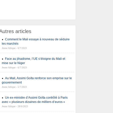
Autres articles
Comment le Mali essaye à nouveau de séduire
les marchés
Jeune Afrique - 6/7/2023
Face au jihadisme, l’UE s’éloigne du Mali et
mise sur le Niger
Jeune Afrique - 6/7/2023
Au Mali, Assimi Goïta renforce son emprise sur le
gouvernement
Jeune Afrique - 5/7/2023
Un ex-ministre d’Assimi Goïta contrôlé à Paris
avec « plusieurs dizaines de milliers d’euros »
Jeune Afrique - 28/6/2023