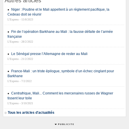
Autres articles
Niger : Poutine et le Mali appellent à un règlement pacifique, la
Cedeao doit se réunir
L’Express - 15/8/2023
Fin de l’opération Barkhane au Mali : la fausse défaite de l’armée
française
L’Express - 28/2/2022
Le Sénégal presse l’Allemagne de rester au Mali
L’Express - 21/2/2022
France-Mali : un triste épilogue, symbole d’un échec cinglant pour
Barkhane
L’Express - 7/2/2022
Centrafrique, Mali... Comment les mercenaires russes de Wagner
tissent leur toile
L’Express - 3/10/2021
Tous les articles d'actualités