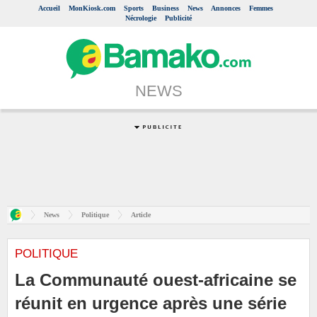
Accueil
MonKiosk.com
Sports
Business
News
Annonces
Femmes
Nécrologie
Publicité
NEWS
News
Politique
Article
POLITIQUE
La Communauté ouest-africaine se
réunit en urgence après une série