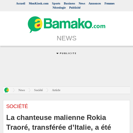
Accueil
MonKiosk.com
Sports
Business
News
Annonces
Femmes
Nécrologie
Publicité
NEWS
News
Société
Article
SOCIÉTÉ
La chanteuse malienne Rokia
Traoré, transférée d’Italie, a été