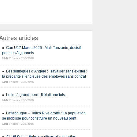
Autres articles
Can U17 Maroc 2026 : Mali-Tanzanie, décisif
pour les Aiglonnets
Mali Tribune - 20/5/2026
Les soliloques d’Angèle : Travailler sans exister :
la précarité silencieuse des employés sans contrat
Mali Tribune - 20/5/2026
Lettre à grand-père : Il était une fois…
Mali Tribune - 20/5/2026
Lafiabougou – Talico Rive droite : La population
se mobilise pour construire un nouveau pont
Mali Tribune - 20/5/2026
Aïd El Kebir : Entre sacrifices et solidarités