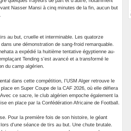
lgré quelques frayeurs de part et d’autre, notamment
nt Nasser Mansi à cinq minutes de la fin, aucun but
.
tirs au but, cruelle et interminable. Les quatorze
le dans une démonstration de sang-froid remarquable.
ehata a expédié la huitième tentative égyptienne au-
remplaçant Tending s’est avancé et a transformé le
on du camp algérien.
nental dans cette compétition, l’USM Alger retrouve le
e place en Super Coupe de la CAF 2026, où elle défiera
Avec ce sacre, le club algérien empoche également la
ise en place par la Confédération Africaine de Football.
e. Pour la première fois de son histoire, le géant
e lors d’une séance de tirs au but. Une chute brutale.