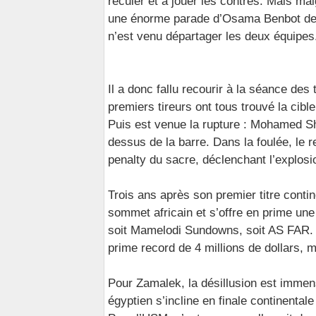
reculer et à jouer les contres. Mais ma
une énorme parade d’Osama Benbot deva
n’est venu départager les deux équipes
Il a donc fallu recourir à la séance des 
premiers tireurs ont tous trouvé la cib
Puis est venue la rupture : Mohamed Sh
dessus de la barre. Dans la foulée, le 
penalty du sacre, déclenchant l’explosi
Trois ans après son premier titre conti
sommet africain et s’offre en prime un
soit Mamelodi Sundowns, soit AS FAR. 
prime record de 4 millions de dollars, m
Pour Zamalek, la désillusion est immens
égyptien s’incline en finale continental