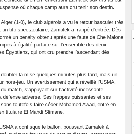
 suspense où chaque camp aura cru tenir son destin.
lger (1-0), le club algérois a vu le retour basculer très
t un tifo spectaculaire, Zamalek a frappé d’entrée. Dès
formé un penalty obtenu après une faute de Che Malone
ipes à égalité parfaite sur l’ensemble des deux
es Égyptiens, qui ont cru prendre l’ascendant dès
oubler la mise quelques minutes plus tard, mais un
r hors-jeu. Un avertissement qui a réveillé l’USMA.
l du match, s’appuyant sur l’activité incessante
la défense adverse. Ses frappes puissantes et ses
 sans toutefois faire céder Mohamed Awad, entré en
en titulaire El Mahdi Slimane.
’USMA a confisqué le ballon, poussant Zamalek à