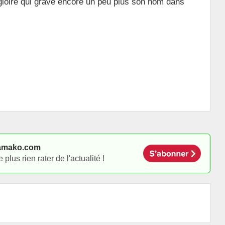
 gloire qui grave encore un peu plus son nom dans
amako.com
lus rien rater de l'actualité !