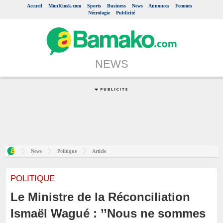
Accueil
MonKiosk.com
Sports
Business
News
Annonces
Femmes
Nécrologie
Publicité
NEWS
News
Politique
Article
POLITIQUE
Le Ministre de la Réconciliation
Ismaël Wagué : ’’Nous ne sommes