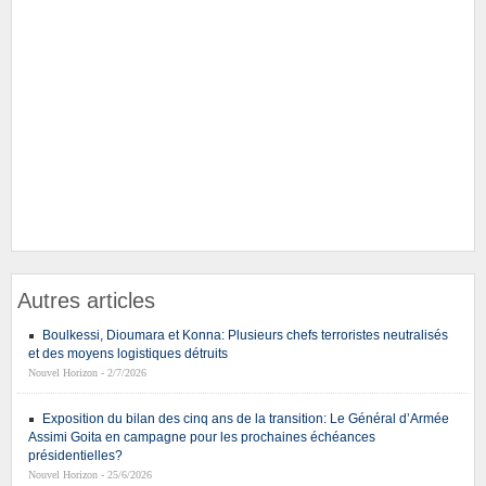
Autres articles
Boulkessi, Dioumara et Konna: Plusieurs chefs terroristes neutralisés
et des moyens logistiques détruits
Nouvel Horizon - 2/7/2026
Exposition du bilan des cinq ans de la transition: Le Général d’Armée
Assimi Goita en campagne pour les prochaines échéances
présidentielles?
Nouvel Horizon - 25/6/2026