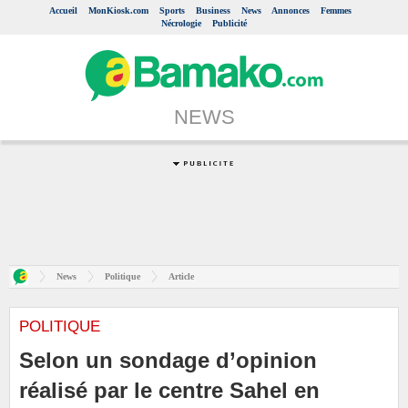
Accueil
MonKiosk.com
Sports
Business
News
Annonces
Femmes
Nécrologie
Publicité
NEWS
News
Politique
Article
POLITIQUE
Selon un sondage d’opinion
réalisé par le centre Sahel en