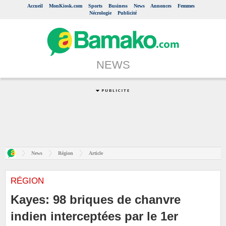
Accueil
MonKiosk.com
Sports
Business
News
Annonces
Femmes
Nécrologie
Publicité
NEWS
News
Région
Article
RÉGION
Kayes: 98 briques de chanvre
indien interceptées par le 1er