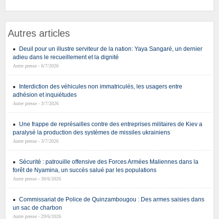
Autres articles
Deuil pour un illustre serviteur de la nation: Yaya Sangaré, un dernier
adieu dans le recueillement et la dignité
Autre presse - 6/7/2026
Interdiction des véhicules non immatriculés, les usagers entre
adhésion et inquiétudes
Autre presse - 3/7/2026
Une frappe de représailles contre des entreprises militaires de Kiev a
paralysé la production des systèmes de missiles ukrainiens
Autre presse - 3/7/2026
Sécurité : patrouille offensive des Forces Armées Maliennes dans la
forêt de Nyamina, un succès salué par les populations
Autre presse - 30/6/2026
Commissariat de Police de Quinzambougou : Des armes saisies dans
un sac de charbon
Autre presse - 29/6/2026