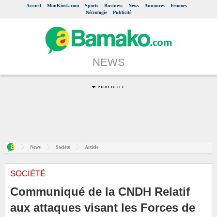
Accueil
MonKiosk.com
Sports
Business
News
Annonces
Femmes
Nécrologie
Publicité
NEWS
News
Société
Article
SOCIÉTÉ
Communiqué de la CNDH Relatif
aux attaques visant les Forces de