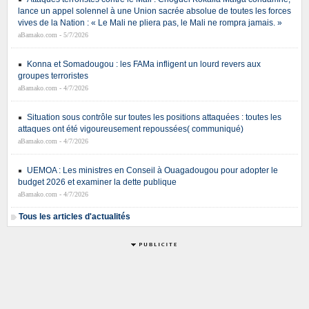
lance un appel solennel à une Union sacrée absolue de toutes les forces
vives de la Nation : « Le Mali ne pliera pas, le Mali ne rompra jamais. »
aBamako.com - 5/7/2026
Konna et Somadougou : les FAMa infligent un lourd revers aux
groupes terroristes
aBamako.com - 4/7/2026
Situation sous contrôle sur toutes les positions attaquées : toutes les
attaques ont été vigoureusement repoussées( communiqué)
aBamako.com - 4/7/2026
UEMOA : Les ministres en Conseil à Ouagadougou pour adopter le
budget 2026 et examiner la dette publique
aBamako.com - 4/7/2026
Tous les articles d'actualités