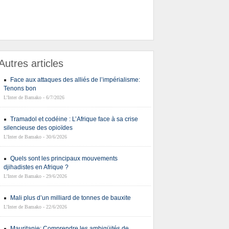
Autres articles
Face aux attaques des alliés de l’impérialisme:
Tenons bon
L’Inter de Bamako - 6/7/2026
Tramadol et codéine : L’Afrique face à sa crise
silencieuse des opioïdes
L’Inter de Bamako - 30/6/2026
Quels sont les principaux mouvements
djihadistes en Afrique ?
L’Inter de Bamako - 29/6/2026
Mali plus d’un milliard de tonnes de bauxite
L’Inter de Bamako - 22/6/2026
Mauritanie: Comprendre les ambigüités de