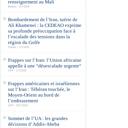
renseignement au Mali
Reuters - 9/3/2026
Bombardement de l’Iran, tuérie de
Ali Khamenei : la CEDEAO exprime
sa profonde préoccupation face à
l’escalade des tensions dans la
région du Golfe
Xinhua - 2/3/2026
Frappes sur l’Iran: l’Union africaine
appelle à une “désescalade urgente“
AFP - 1/3/2026
Frappes américaines et israéliennes
sur l’Iran : Téhéran touchée, le
Moyen-Orient au bord de
l’embrasement
AFP - 28/2/2026
Sommet de l’UA : les grandes
décisions d’Addis-Abeba