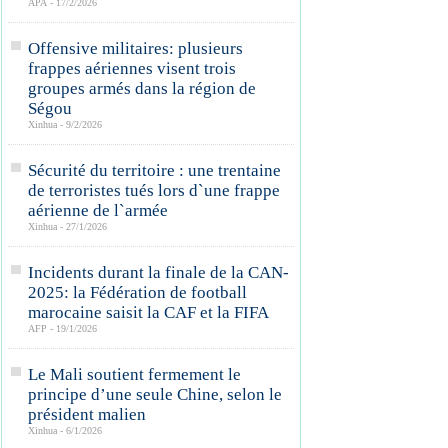
APA - 17/2/2026
Offensive militaires: plusieurs
frappes aériennes visent trois
groupes armés dans la région de
Ségou
Xinhua - 9/2/2026
Sécurité du territoire : une trentaine
de terroristes tués lors d`une frappe
aérienne de l`armée
Xinhua - 27/1/2026
Incidents durant la finale de la CAN-
2025: la Fédération de football
marocaine saisit la CAF et la FIFA
AFP - 19/1/2026
Le Mali soutient fermement le
principe d’une seule Chine, selon le
président malien
Xinhua - 6/1/2026