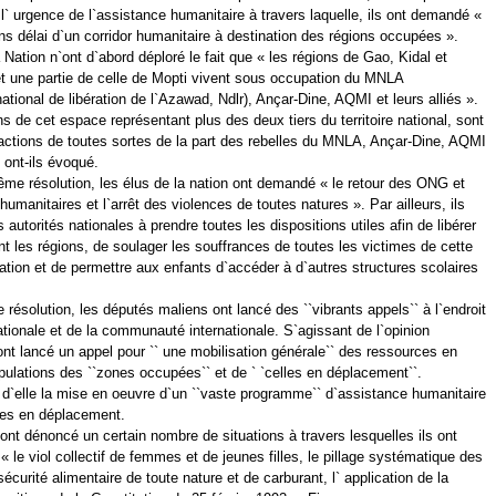
 l` urgence de l`assistance humanitaire à travers laquelle, ils ont demandé «
ns délai d`un corridor humanitaire à destination des régions occupées ».
 Nation n`ont d`abord déploré le fait que « les régions de Gao, Kidal et
 une partie de celle de Mopti vivent sous occupation du MNLA
ional de libération de l`Azawad, Ndlr), Ançar-Dine, AQMI et leurs alliés ».
s de cet espace représentant plus des deux tiers du territoire national, sont
actions de toutes sortes de la part des rebelles du MNLA, Ançar-Dine, AQMI
, ont-ils évoqué.
me résolution, les élus de la nation ont demandé « le retour des ONG et
humanitaires et l`arrêt des violences de toutes natures ». Par ailleurs, ils
es autorités nationales à prendre toutes les dispositions utiles afin de libérer
t les régions, de soulager les souffrances de toutes les victimes de cette
ation et de permettre aux enfants d`accéder à d`autres structures scolaires
e résolution, les députés maliens ont lancé des ``vibrants appels`` à l`endroit
ationale et de la communauté internationale. S`agissant de l`opinion
 ont lancé un appel pour `` une mobilisation générale`` des ressources en
pulations des ``zones occupées`` et de ` `celles en déplacement``.
 d`elle la mise en oeuvre d`un ``vaste programme`` d`assistance humanitaire
les en déplacement.
 ont dénoncé un certain nombre de situations à travers lesquelles ils ont
 « le viol collectif de femmes et de jeunes filles, le pillage systématique des
curité alimentaire de toute nature et de carburant, l` application de la