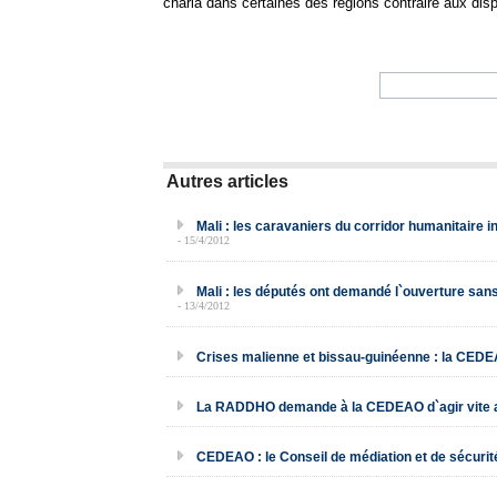
charia dans certaines des régions contraire aux disp
Autres articles
Mali : les caravaniers du corridor humanitaire i
- 15/4/2012
Mali : les députés ont demandé l`ouverture sans
- 13/4/2012
Crises malienne et bissau-guinéenne : la CEDE
La RADDHO demande à la CEDEAO d`agir vite a
CEDEAO : le Conseil de médiation et de sécurité