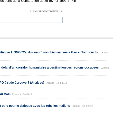
ositions de la Constitution du 25 février 1992 ». Fin
LIENS PROMOTIONNELS
nitié par l` ONG "Cri du coeur" sont bien arrivés à Gao et Tombouctou
- Xinhua
 délai d`un corridor humanitaire à destination des régions occupées
- Xinhua
AO à rude épreuve ? (Analyse)
- Xinhua - 13/4/2012
u Mali
- Xinhua - 13/4/2012
 opte pour le dialogue avec les rebelles maliens
- Xinhua - 13/4/2012