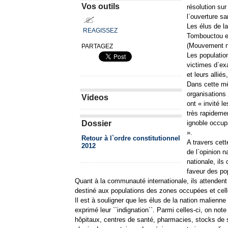
Vos outils
résolution sur
l`ouverture sa
Les élus de la
REAGISSEZ
Tombouctou et
(Mouvement nat
PARTAGEZ
Les population
victimes d`ex
et leurs alliés
Dans cette mê
organisations 
Videos
ont « invité l
très rapidemen
Dossier
ignoble occup
».
Retour à l`ordre constitutionnel
A travers cett
2012
de l`opinion n
nationale, ils
faveur des po
Quant à la communauté internationale, ils attendent
destiné aux populations des zones occupées et cel
Il est à souligner que les élus de la nation malienne
exprimé leur ``indignation``. Parmi celles-ci, on note
hôpitaux, centres de santé, pharmacies, stocks de sé