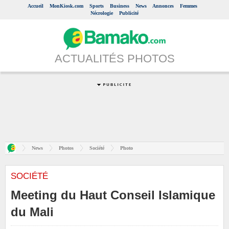
Accueil
MonKiosk.com
Sports
Business
News
Annonces
Femmes
Nécrologie
Publicité
ACTUALITÉS PHOTOS
News
Photos
Société
Photo
SOCIÉTÉ
Meeting du Haut Conseil Islamique
du Mali