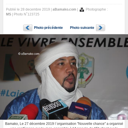
Publié le 28 decembre 2019 |
aBamako.com
|
Photographe :
MS
| Photo N˚123725
Photo précédente
Photo suivante
Bamako, Le 27 décembre 2019 l`organisation "Nouvelle chance" a organisé