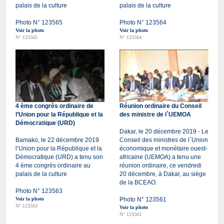
palais de la culture
palais de la culture
Photo N° 123565
Photo N° 123564
Voir la photo
Voir la photo
N° 123565
N° 123564
4 ème congrès ordinaire de
Réunion ordinaire du Conseil
l’Union pour la République et la
des ministre de l`UEMOA
Démocratique (URD)
Dakar, le 20 décembre 2019 - Le
Bamako, le 22 décembre 2019
Conseil des ministres de l`Union
l’Union pour la République et la
économique et monétaire ouest-
Démocratique (URD) a tenu son
africaine (UEMOA) a tenu une
4 ème congrès ordinaire au
réunion ordinaire, ce vendredi
palais de la culture
20 décembre, à Dakar, au siège
de la BCEAO.
Photo N° 123563
Voir la photo
Photo N° 123561
N° 123563
Voir la photo
N° 123561