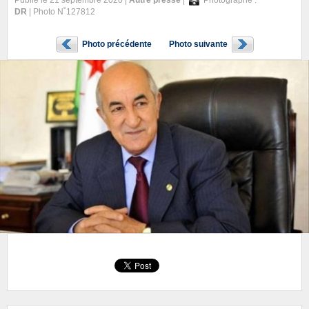
Publié le 21 septembre 2020 |
Autre presse
|
Photographe :
DR
| Photo N˚127812
Photo précédente
Photo suivante