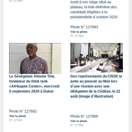
N° 127684
lundi à son siège situé au
plateau, la liste définitive des
candidats éligibles à la
présidentielle d`octobre 2020
Photo N° 127683
Voir la photo
N° 127683
Le Sénégalais Alioune Tine,
Des représentants du CNSP, la
fondateur du think tank
junte au pouvoir au Mali lors
«Afrikajom Center», mercredi
d`une réunion avec une
9 septembre 2020 à Dakar.
délégation de la Cédéao, le 22
août (image d`illustration)
Photo N° 127682
Voir la photo
Photo N° 127666
N° 127682
Voir la photo
N° 127666