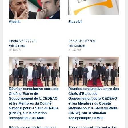
Algérie
Etat civil
Photo N° 127771
Photo N° 127769
Voir la photo
Voir la photo
N° 127771
N° 127769
Réunion consultative entre des
Réunion consultative entre des
Chefs d`Etat et de
Chefs d`Etat et de
Gouvernement de la CEDEAO
Gouvernement de la CEDEAO
et les Membres du Comité
et les Membres du Comité
National pour le Salut du Peule
National pour le Salut du Peule
(CNSP), sur la situation
(CNSP), sur la situation
sociopolitique au Mali
sociopolitique au Mali
Réunion consultative entre des
Réunion consultative entre des