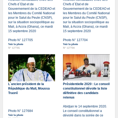
Chefs d`Etat et de
Chefs d`Etat et de
Gouvernement de la CEDEAO et
Gouvernement de la CEDEAO et
les Membres du Comité National
les Membres du Comité National
pour le Salut du Peule (CNSP),
pour le Salut du Peule (CNSP),
sur la situation sociopolitique au
sur la situation sociopolitique au
Mali, à Accra (Ghana), ce mardi
Mali, à Accra (Ghana), ce mardi
15 septembre 2020
15 septembre 2020
Photo N° 127705
Photo N° 127704
Voir la photo
Voir la photo
N° 127705
N° 127704
L`ancien président de la
Présidentielle 2020 : Le conseil
République du Mali, Moussa
constitutionnel dévoile la liste
Traoré
définitive des candidats
retenus
Abidjan le 14 septembre 2020.
Photo N° 127684
Le conseil constitutionnel a
Voir la photo
dévoilé dans la soirée de ce