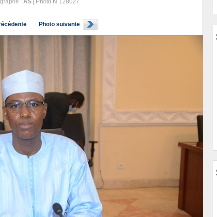
graphe :
AS
| Photo N˚128027
récédente
Photo suivante