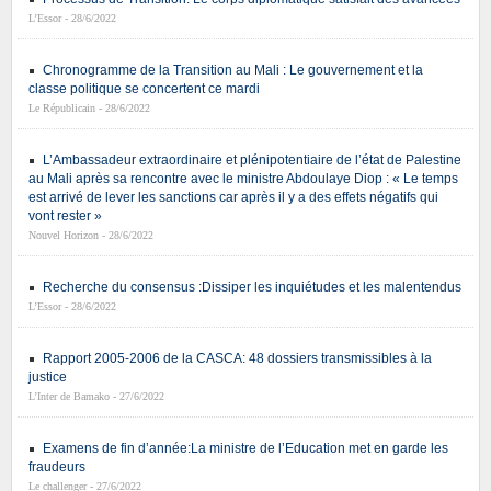
L’Essor - 28/6/2022
Chronogramme de la Transition au Mali : Le gouvernement et la
classe politique se concertent ce mardi
Le Républicain - 28/6/2022
L’Ambassadeur extraordinaire et plénipotentiaire de l’état de Palestine
au Mali après sa rencontre avec le ministre Abdoulaye Diop : « Le temps
est arrivé de lever les sanctions car après il y a des effets négatifs qui
vont rester »
Nouvel Horizon - 28/6/2022
Recherche du consensus :Dissiper les inquiétudes et les malentendus
L’Essor - 28/6/2022
Rapport 2005-2006 de la CASCA: 48 dossiers transmissibles à la
justice
L’Inter de Bamako - 27/6/2022
Examens de fin d’année:La ministre de l’Education met en garde les
fraudeurs
Le challenger - 27/6/2022