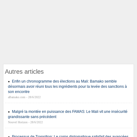
Autres articles
Enfin un chronogramme des élections au Mali: Bamako semble
désormais avoir réuni tous les ingrédients pour la levée des sanctions à
son encontre
aBamako.com - 28/6/2022
Malgré la montée en puissance des FAMAS: Le Mali vit une insécurité
grandissante sans précédent
Nouvel Horizon - 28/6/2022
Processus de Transition: Le corps diplomatique satisfait des avancées