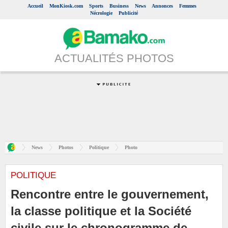
Accueil
MonKiosk.com
Sports
Business
News
Annonces
Femmes
Nécrologie
Publicité
ACTUALITÉS PHOTOS
News
Photos
Politique
Photo
POLITIQUE
Rencontre entre le gouvernement,
la classe politique et la Société
civile sur le chronogramme de