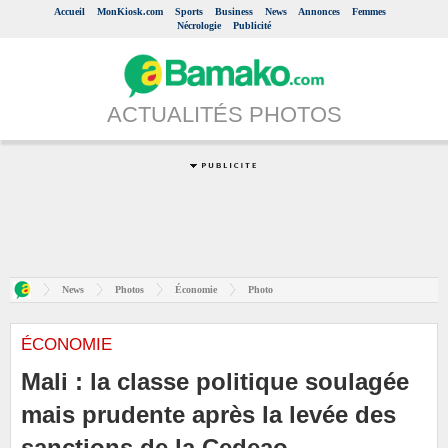
Accueil
MonKiosk.com
Sports
Business
News
Annonces
Femmes
Nécrologie
Publicité
ACTUALITÉS PHOTOS
News
Photos
Économie
Photo
ÉCONOMIE
Mali : la classe politique soulagée
mais prudente après la levée des
sanctions de la Cedeao