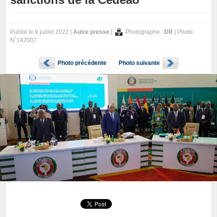
Publié le 9 juillet 2022 |
Autre presse
|
Photographe :
DR
| Photo
N˚142007
Photo précédente
Photo suivante