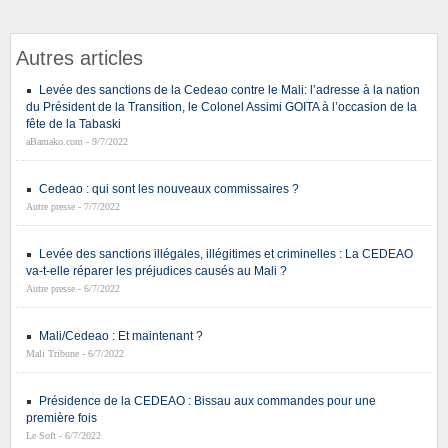
Autres articles
Levée des sanctions de la Cedeao contre le Mali: l’adresse à la nation
du Président de la Transition, le Colonel Assimi GOITA à l’occasion de la
fête de la Tabaski
aBamako.com - 9/7/2022
Cedeao : qui sont les nouveaux commissaires ?
Autre presse - 7/7/2022
Levée des sanctions illégales, illégitimes et criminelles : La CEDEAO
va-t-elle réparer les préjudices causés au Mali ?
Autre presse - 6/7/2022
Mali/Cedeao : Et maintenant ?
Mali Tribune - 6/7/2022
Présidence de la CEDEAO : Bissau aux commandes pour une
première fois
Le Soft - 6/7/2022