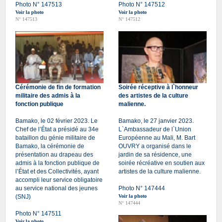
Photo N° 147513
Photo N° 147512
Voir la photo
Voir la photo
N° 147513
N° 147512
Cérémonie de fin de formation
Soirée réceptive à l`honneur
militaire des admis à la
des artistes de la culture
fonction publique
malienne.
Bamako, le 02 février 2023. Le
Bamako, le 27 janvier 2023.
Chef de l’État a présidé au 34e
L`Ambassadeur de l`Union
bataillon du génie militaire de
Européenne au Mali, M. Bart
Bamako, la cérémonie de
OUVRY a organisé dans le
présentation au drapeau des
jardin de sa résidence, une
admis à la fonction publique de
soirée récréative en soutien aux
l’État et des Collectivités, ayant
artistes de la culture malienne.
accompli leur service obligatoire
au service national des jeunes
Photo N° 147444
(SNJ)
Voir la photo
N° 147444
Photo N° 147511
Voir la photo