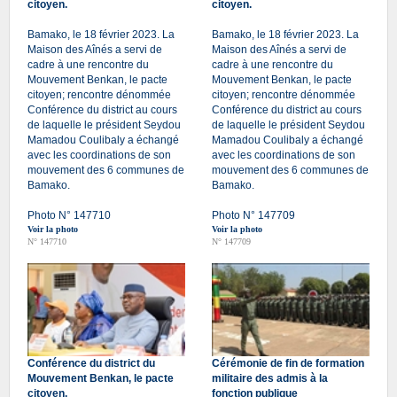
citoyen.
citoyen.
Bamako, le 18 février 2023. La
Bamako, le 18 février 2023. La
Maison des Aînés a servi de
Maison des Aînés a servi de
cadre à une rencontre du
cadre à une rencontre du
Mouvement Benkan, le pacte
Mouvement Benkan, le pacte
citoyen; rencontre dénommée
citoyen; rencontre dénommée
Conférence du district au cours
Conférence du district au cours
de laquelle le président Seydou
de laquelle le président Seydou
Mamadou Coulibaly a échangé
Mamadou Coulibaly a échangé
avec les coordinations de son
avec les coordinations de son
mouvement des 6 communes de
mouvement des 6 communes de
Bamako.
Bamako.
Photo N° 147710
Photo N° 147709
Voir la photo
Voir la photo
N° 147710
N° 147709
Conférence du district du
Cérémonie de fin de formation
Mouvement Benkan, le pacte
militaire des admis à la
citoyen.
fonction publique