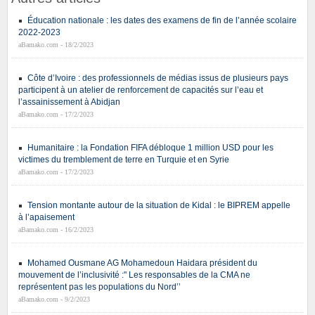
Éducation nationale : les dates des examens de fin de l’année scolaire
2022-2023
aBamako.com - 18/2/2023
Côte d’Ivoire : des professionnels de médias issus de plusieurs pays
participent à un atelier de renforcement de capacités sur l’eau et
l’assainissement à Abidjan
aBamako.com - 17/2/2023
Humanitaire : la Fondation FIFA débloque 1 million USD pour les
victimes du tremblement de terre en Turquie et en Syrie
aBamako.com - 17/2/2023
Tension montante autour de la situation de Kidal : le BIPREM appelle
à l’apaisement
aBamako.com - 16/2/2023
Mohamed Ousmane AG Mohamedoun Haidara président du
mouvement de l’inclusivité :" Les responsables de la CMA ne
représentent pas les populations du Nord’’
aBamako.com - 9/2/2023