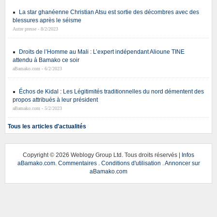
La star ghanéenne Christian Atsu est sortie des décombres avec des
blessures après le séisme
Autre presse - 8/2/2023
Droits de l’Homme au Mali : L’expert indépendant Alioune TINE
attendu à Bamako ce soir
aBamako.com - 6/2/2023
Échos de Kidal : Les Légitimités traditionnelles du nord démentent des
propos attribués à leur président
aBamako.com - 5/2/2023
Tous les articles d'actualités
Copyright ©
2026 Weblogy Group Ltd. Tous droits réservés |
Infos
aBamako.com
.
Commentaires
.
Conditions d'utilisation
.
Annoncer sur
aBamako.com