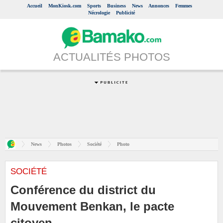
Accueil
MonKiosk.com
Sports
Business
News
Annonces
Femmes
Nécrologie
Publicité
ACTUALITÉS PHOTOS
News
Photos
Société
Photo
SOCIÉTÉ
Conférence du district du
Mouvement Benkan, le pacte
citoyen.