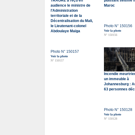
TRAORE a reçu en
puissant séisme f
audience le ministre de
Maroc
l’Administration
territoriale et de la
Décentralisation du Mali,
le Lieutenant-colonel
Photo N° 150156
Abdoulaye Maïga
Voir la photo
N° 150156
Photo N° 150157
Voir la photo
N° 150157
Incendie meurtrie
un immeuble à
Johannesburg : A
63 personnes dé
Photo N° 150128
Voir la photo
N° 150128