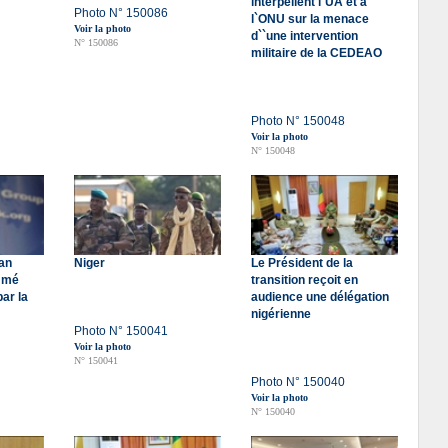
interpellent l`UA et à
Photo N° 150086
l`ONU sur la menace
Voir la photo
d``une intervention
N° 150086
militaire de la CEDEAO
Photo N° 150048
Voir la photo
N° 150048
an
Niger
Le Président de la
mmé
transition reçoit en
ar la
audience une délégation
nigérienne
Photo N° 150041
Voir la photo
N° 150041
Photo N° 150040
Voir la photo
N° 150040