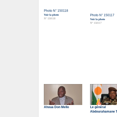
Photo N° 150118
Voir la photo
Photo N° 150117
N° 150118
Voir la photo
N° 150117
Ahoua Don Mello
Le général
Abdourahamane T