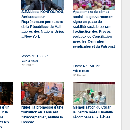
S.E.M. Issa KONFOUROU,
Apaisement du climat
Ambassadeur
social : le gouvernement
Représentant permanent
signe un pacte de
de la République du Mali
stabilité sociale portant
auprès des Nations Unies
l`extinction des Procès-
à New York
verbaux de Conciliation
avec les Centrales
syndicales et du Patronat
Photo N° 150124
Voir la photo
N° 150124
Photo N° 150123
Voir la photo
N° 150123
e d`un
Niger: la promesse d`une
Mémorisation du Coran :
ur la
transition en 3 ans est
le Centre mère Khadidia
ens
"inacceptable", estime la
récompense 07 élèves
ns les
Cedeao
es