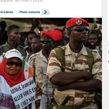
tographe :
Dr
| Photo N˚150158
récédente
Photo suivante