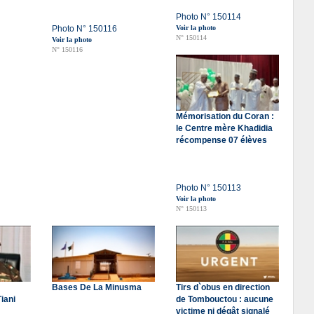
Photo N° 150114
Photo N° 150116
Voir la photo
N° 150114
Voir la photo
N° 150116
Mémorisation du Coran :
le Centre mère Khadidia
récompense 07 élèves
Photo N° 150113
Voir la photo
N° 150113
Bases De La Minusma
Tirs d`obus en direction
iani
de Tombouctou : aucune
victime ni dégât signalé