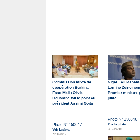
Commission mixte de
Niger : Ali Maham
coopération Burkina
Lamine Zeine no
Faso-Mali : Olivia
Premier ministre p
Rouamba fait le point au
junte
président Assimi Goïta
Photo N° 150046
Photo N° 150047
Voir la photo
N° 150046
Voir la photo
N° 150047