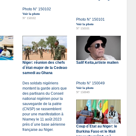
Photo N° 150102
Voir la photo
N° 150102
Photo N° 150101
Voir la photo
N° 150101
Niger: réunion des chefs
Salif Keïta,artiste malien
d`état-major de la Cedeao
samedi au Ghana
Des soldats nigériens
Photo N° 150049
montent la garde alors que
Voir la photo
N° 150049
des partisans du Conseil
national nigérien pour la
sauvegarde de la patrie
(CNSP) se rassemblent
pour une manifestation à
Niamey le 11 août 2023
près d`une base aérienne
Coup d`Etat au Niger: le
française au Niger.
Burkina Faso et le Mali