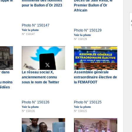
rappe le
imminente des nommés
Décès de Salif Keita, le
pour le Ballon d`Or 2023
Premier Ballon d`Or
Africain
Photo N° 150147
Voir la photo
Photo N° 150129
N° 150147
Voir la photo
N° 150129
r dans
Le réseau social X,
Assemblée générale
anciennement connu
extraordinaire élective de
u moins
sous le nom de Twitter
la FEMAFOOT
cédées
Photo N° 150126
Photo N° 150125
Voir la photo
Voir la photo
N° 150126
N° 150125