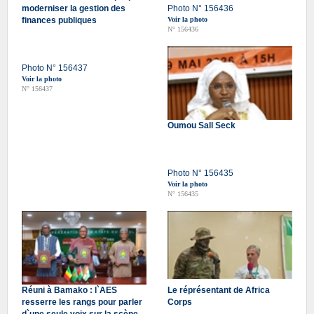
moderniser la gestion des
Photo N° 156436
finances publiques
Voir la photo
N° 156436
Photo N° 156437
Voir la photo
N° 156437
Oumou Sall Seck
Photo N° 156435
Voir la photo
N° 156435
Réuni à Bamako : l`AES
Le réprésentant de Africa
resserre les rangs pour parler
Corps