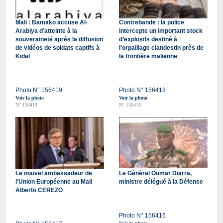
Mali : Bamako accuse Al-
Contrebande : la police
Arabiya d’atteinte à la
intercepte un important stock
souveraineté après la diffusion
d’explosifs destiné à
de vidéos de soldats captifs à
l’orpaillage clandestin près de
Kidal
la frontière malienne
Photo N° 156419
Photo N° 156418
Voir la photo
Voir la photo
N° 156419
N° 156418
Le nouvel ambassadeur de
Le Général Oumar Diarra,
l’Union Européenne au Mali
ministre délégué à la Défense
Alberto CEREZO
Photo N° 156416