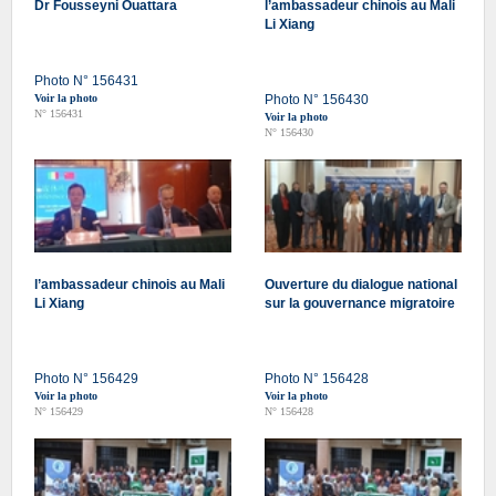
Dr Fousseyni Ouattara
l’ambassadeur chinois au Mali
Li Xiang
Photo N° 156431
Voir la photo
Photo N° 156430
N° 156431
Voir la photo
N° 156430
l’ambassadeur chinois au Mali
Ouverture du dialogue national
Li Xiang
sur la gouvernance migratoire
Photo N° 156429
Photo N° 156428
Voir la photo
Voir la photo
N° 156429
N° 156428