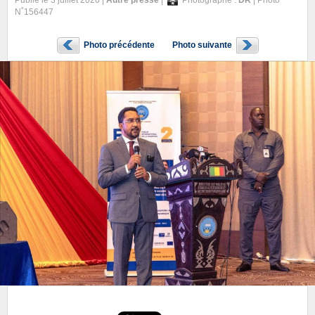
Publié le 3 juillet 2026 |
Autre presse
|
Photographe :
DR
| Photo
N˚156447
Photo précédente
Photo suivante