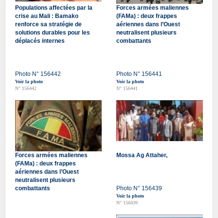
Populations affectées par la
Forces armées maliennes
crise au Mali : Bamako
(FAMa) : deux frappes
renforce sa stratégie de
aériennes dans l’Ouest
solutions durables pour les
neutralisent plusieurs
déplacés internes
combattants
Photo N° 156442
Photo N° 156441
Voir la photo
Voir la photo
N° 156442
N° 156441
Forces armées maliennes
Mossa Ag Attaher,
(FAMa) : deux frappes
aériennes dans l’Ouest
neutralisent plusieurs
combattants
Photo N° 156439
Voir la photo
N° 156439