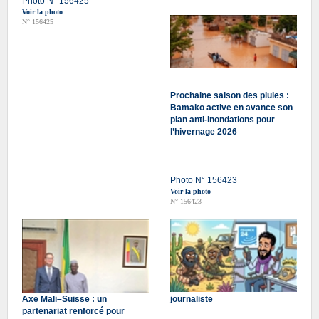
Photo N° 156425
Voir la photo
N° 156425
Prochaine saison des pluies :
Bamako active en avance son
plan anti-inondations pour
l’hivernage 2026
Photo N° 156423
Voir la photo
N° 156423
Axe Mali–Suisse : un
journaliste
partenariat renforcé pour