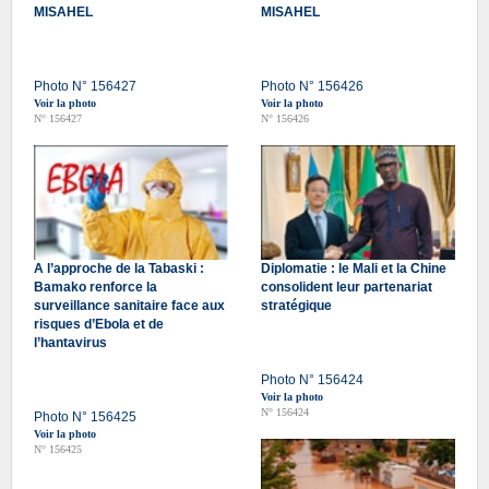
MISAHEL
MISAHEL
Photo N° 156427
Photo N° 156426
Voir la photo
Voir la photo
N° 156427
N° 156426
A l’approche de la Tabaski :
Diplomatie : le Mali et la Chine
Bamako renforce la
consolident leur partenariat
surveillance sanitaire face aux
stratégique
risques d’Ebola et de
l’hantavirus
Photo N° 156424
Voir la photo
N° 156424
Photo N° 156425
Voir la photo
N° 156425