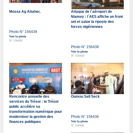
Mossa Ag Attaher,
Attaque de l`aéroport de
Niamey : l`AES affiche un front
uni et salue la riposte des
forces nigériennes
Photo N° 156439
Voir la photo
N° 156439
Photo N° 156438
Voir la photo
N° 156438
Rencontre annuelle des
Oumou Sall Seck
services du Trésor : le Trésor
public accélère sa
transformation numérique pour
moderniser la gestion des
Photo N° 156436
finances publiques
Voir la photo
N° 156436