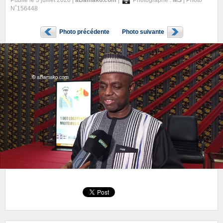
Publié le 3 juillet 2026 |
aBamako.com
|
Photographe :
MS
| Photo
N˚156448
Photo précédente
Photo suivante