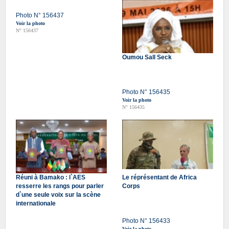
Photo N° 156437
Voir la photo
N° 156437
Oumou Sall Seck
Photo N° 156435
Voir la photo
N° 156435
Réuni à Bamako : l`AES
Le réprésentant de Africa
resserre les rangs pour parler
Corps
d`une seule voix sur la scène
internationale
Photo N° 156433
Voir la photo