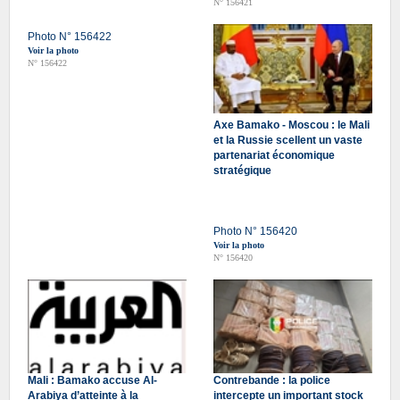
N° 156421
Photo N° 156422
Voir la photo
N° 156422
Axe Bamako - Moscou : le Mali
et la Russie scellent un vaste
partenariat économique
stratégique
Photo N° 156420
Voir la photo
N° 156420
Mali : Bamako accuse Al-
Contrebande : la police
Arabiya d’atteinte à la
intercepte un important stock