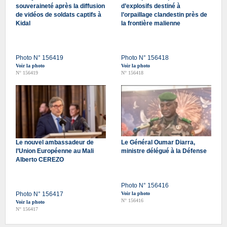
souveraineté après la diffusion
d’explosifs destiné à
de vidéos de soldats captifs à
l’orpaillage clandestin près de
Kidal
la frontière malienne
Photo N° 156419
Photo N° 156418
Voir la photo
Voir la photo
N° 156419
N° 156418
Le nouvel ambassadeur de
Le Général Oumar Diarra,
l’Union Européenne au Mali
ministre délégué à la Défense
Alberto CEREZO
Photo N° 156416
Photo N° 156417
Voir la photo
N° 156416
Voir la photo
N° 156417