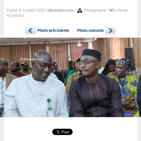
Publié le 3 juillet 2026 |
aBamako.com
|
Photographe :
MS
| Photo
N˚156453
Photo précédente
Photo suivante