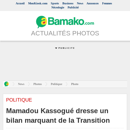
Accueil
MonKiosk.com
Sports
Business
News
Annonces
Femmes
Nécrologie
Publicité
ACTUALITÉS PHOTOS
News
Photos
Politique
Photo
POLITIQUE
Mamadou Kassogué dresse un
bilan marquant de la Transition