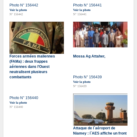
Photo N° 156442
Photo N° 156441
Voir la photo
Voir la photo
N° 156442
N° 156441
Forces armées maliennes
Mossa Ag Attaher,
(FAMa) : deux frappes
aériennes dans l’Ouest
neutralisent plusieurs
combattants
Photo N° 156439
Voir la photo
N° 156439
Photo N° 156440
Voir la photo
N° 156440
Attaque de l`aéroport de
Niamey : l`AES affiche un front