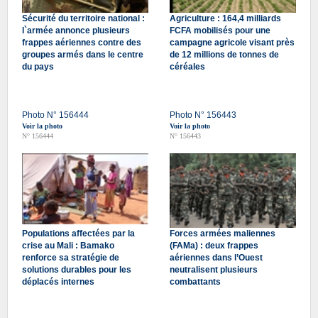
Sécurité du territoire national :
Agriculture : 164,4 milliards
l`armée annonce plusieurs
FCFA mobilisés pour une
frappes aériennes contre des
campagne agricole visant près
groupes armés dans le centre
de 12 millions de tonnes de
du pays
céréales
Photo N° 156444
Photo N° 156443
Voir la photo
Voir la photo
N° 156444
N° 156443
Populations affectées par la
Forces armées maliennes
crise au Mali : Bamako
(FAMa) : deux frappes
renforce sa stratégie de
aériennes dans l’Ouest
solutions durables pour les
neutralisent plusieurs
déplacés internes
combattants