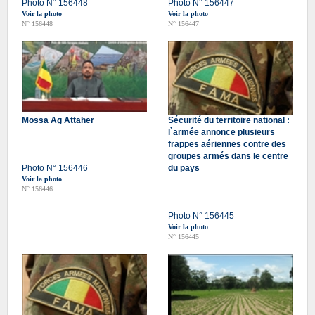
Photo N° 156448
Photo N° 156447
Voir la photo
Voir la photo
N° 156448
N° 156447
Mossa Ag Attaher
Sécurité du territoire national :
l`armée annonce plusieurs
frappes aériennes contre des
groupes armés dans le centre
Photo N° 156446
du pays
Voir la photo
N° 156446
Photo N° 156445
Voir la photo
N° 156445