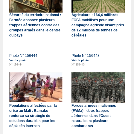
Sécurité du territoire national :
Agriculture : 164,4 milliards
l`armée annonce plusieurs
FCFA mobilisés pour une
frappes aériennes contre des
campagne agricole visant près
groupes armés dans le centre
de 12 millions de tonnes de
du pays
céréales
Photo N° 156444
Photo N° 156443
Voir la photo
Voir la photo
N° 156444
N° 156443
Populations affectées par la
Forces armées maliennes
crise au Mali : Bamako
(FAMa) : deux frappes
renforce sa stratégie de
aériennes dans l’Ouest
solutions durables pour les
neutralisent plusieurs
déplacés internes
combattants