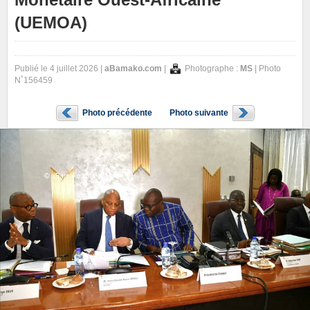
(UEMOA)
Publié le 4 juillet 2026 |
aBamako.com
|
Photographe :
MS
| Photo
N˚156459
Photo précédente
Photo suivante