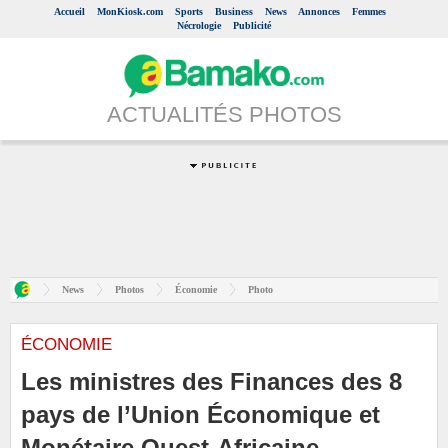
Accueil
MonKiosk.com
Sports
Business
News
Annonces
Femmes
Nécrologie
Publicité
ACTUALITÉS PHOTOS
News
Photos
Économie
Photo
ÉCONOMIE
Les ministres des Finances des 8
pays de l’Union Économique et
Monétaire Ouest-Africaine