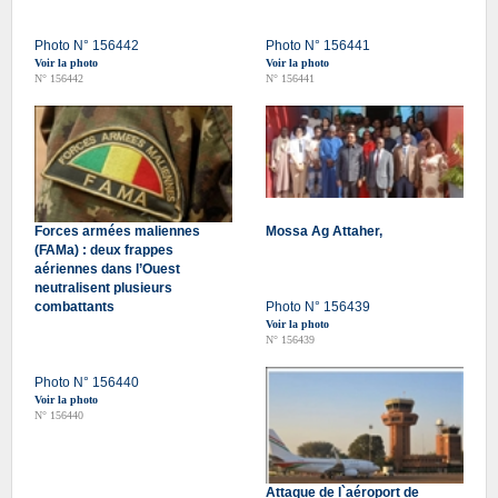
Photo N° 156442
Photo N° 156441
Voir la photo
Voir la photo
N° 156442
N° 156441
Forces armées maliennes
Mossa Ag Attaher,
(FAMa) : deux frappes
aériennes dans l’Ouest
neutralisent plusieurs
combattants
Photo N° 156439
Voir la photo
N° 156439
Photo N° 156440
Voir la photo
N° 156440
Attaque de l`aéroport de