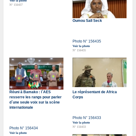
Voir la photo
N° 156437
Oumou Sall Seck
Photo N° 156435
Voir la photo
N° 156435
Réuni à Bamako : l`AES
Le réprésentant de Africa
resserre les rangs pour parler
Corps
d`une seule voix sur la scène
internationale
Photo N° 156433
Voir la photo
N° 156433
Photo N° 156434
Voir la photo