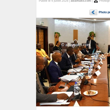
Publié le 4 juillet 2026 |
aBamako.com
|
Photogr
Photo p