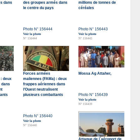
és dans
des groupes armés dans
millions de tonnes de
le centre du pays
céréales
Photo N° 156444
Photo N° 156443
Voir la photo
Voir la photo
N° 156444
N° 156443
Forces armées
Mossa Ag Attaher,
 : deux
maliennes (FAMa) : deux
s dans
frappes aériennes dans
nt
l’Ouest neutralisent
tants
plusieurs combattants
Photo N° 156439
Voir la photo
N° 156439
Photo N° 156440
Voir la photo
N° 156440
Attaque de l`aéroport de