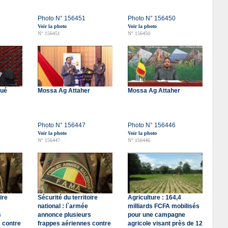
Photo N° 156451
Photo N° 156450
Voir la photo
Voir la photo
N° 156451
N° 156450
ué
Mossa Ag Attaher
Mossa Ag Attaher
Photo N° 156447
Photo N° 156446
Voir la photo
Voir la photo
N° 156447
N° 156446
ire
Sécurité du territoire
Agriculture : 164,4
national : l`armée
milliards FCFA mobilisés
s
annonce plusieurs
pour une campagne
 contre
frappes aériennes contre
agricole visant près de 12