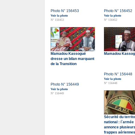
Photo N° 156453
Photo N° 156452
Voir la photo
Voir la photo
N° 156453
N° 156452
Mamadou Kassogué
Mamadou Kassog
dresse un bilan marquant
de la Transition
Photo N° 156448
Voir la photo
N° 156448
Photo N° 156449
Voir la photo
N° 156449
Sécurité du territo
national : l`armée
annonce plusieur
frappes aériennes