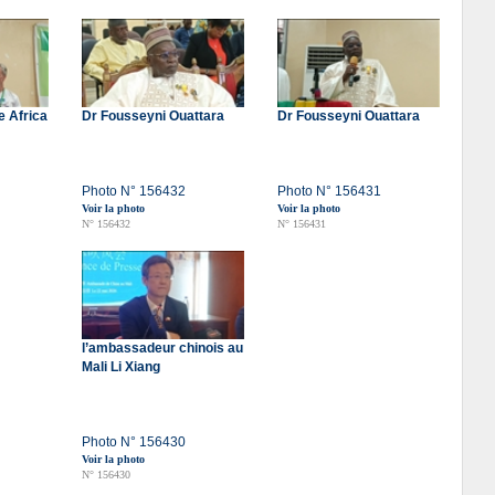
e Africa
Dr Fousseyni Ouattara
Dr Fousseyni Ouattara
Photo N° 156432
Photo N° 156431
Voir la photo
Voir la photo
N° 156432
N° 156431
l’ambassadeur chinois au
Mali Li Xiang
Photo N° 156430
Voir la photo
N° 156430