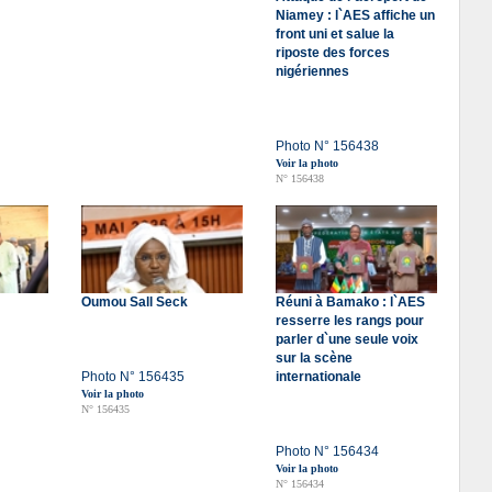
Niamey : l`AES affiche un
front uni et salue la
riposte des forces
nigériennes
Photo N° 156438
Voir la photo
N° 156438
Oumou Sall Seck
Réuni à Bamako : l`AES
resserre les rangs pour
parler d`une seule voix
sur la scène
Photo N° 156435
internationale
Voir la photo
N° 156435
Photo N° 156434
Voir la photo
N° 156434