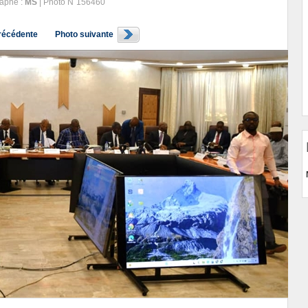
aphe :
MS
| Photo N˚156460
récédente
Photo suivante