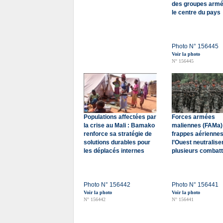
des groupes arm
le centre du pays
Photo N° 156445
Voir la photo
N° 156445
Populations affectées par
Forces armées
la crise au Mali : Bamako
maliennes (FAMa)
renforce sa stratégie de
frappes aérienne
solutions durables pour
l’Ouest neutralise
les déplacés internes
plusieurs combat
Photo N° 156442
Photo N° 156441
Voir la photo
Voir la photo
N° 156442
N° 156441