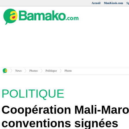
Accueil
MonKiosk.com
S
News
Photos
Politique
Photo
POLITIQUE
Coopération Mali-Maro
conventions signées