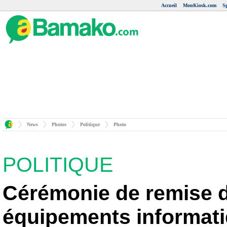
Accueil
MonKiosk.com
S
News
Photos
Politique
Photo
POLITIQUE
Cérémonie de remise 
équipements informat