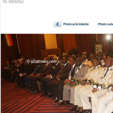
N˚66692
Photo précédente
Photo sui