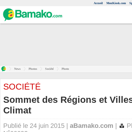
Accueil
MonKiosk.com
S
News
Photos
Société
Photo
SOCIÉTÉ
Sommet des Régions et Villes
Climat
Publié le 24 juin 2015 |
aBamako.com
|
Ph