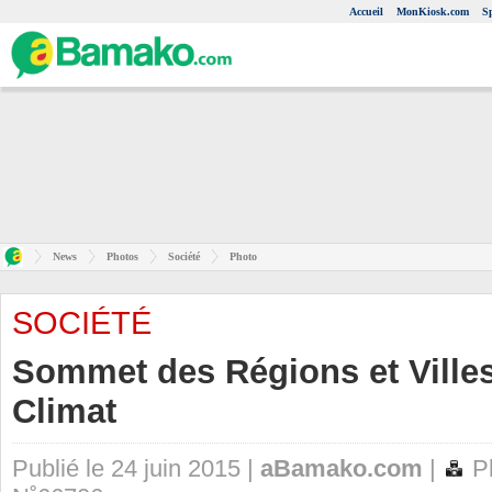
Accueil
MonKiosk.com
S
News
Photos
Société
Photo
SOCIÉTÉ
Sommet des Régions et Villes
Climat
Publié le 24 juin 2015 |
aBamako.com
|
Ph