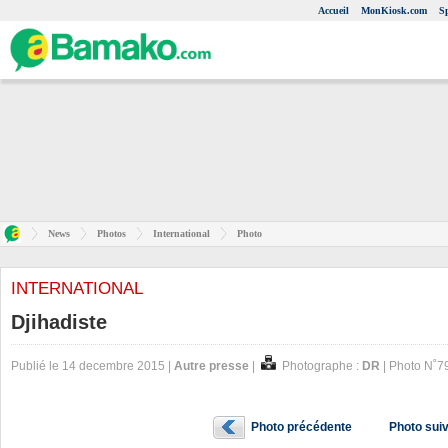
Accueil
MonKiosk.com
S
News
Photos
International
Photo
INTERNATIONAL
Djihadiste
Publié le 14 decembre 2015 |
Autre presse
|
Photographe :
DR
| Photo N˚7
Photo précédente
Photo sui