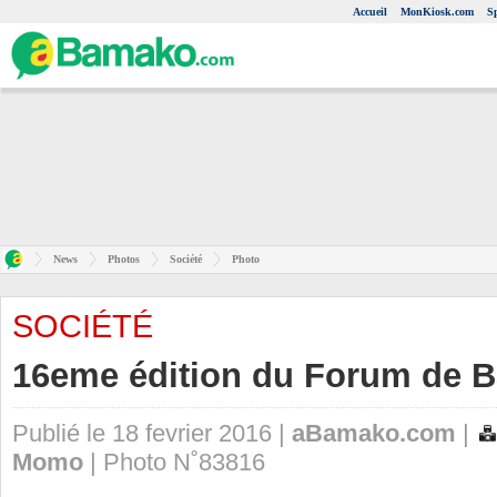
Accueil
MonKiosk.com
S
News
Photos
Société
Photo
SOCIÉTÉ
16eme édition du Forum de 
Publié le 18 fevrier 2016 |
aBamako.com
|
Momo
| Photo N˚83816