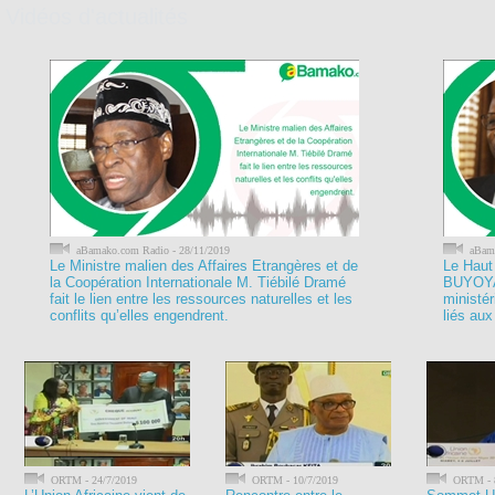
Vidéos d'actualités
aBamako.com Radio - 28/11/2019
aBama
Le Ministre malien des Affaires Etrangères et de
Le Haut
la Coopération Internationale M. Tiébilé Dramé
BUYOYA 
fait le lien entre les ressources naturelles et les
ministér
conflits qu’elles engendrent.
liés aux
ORTM - 24/7/2019
ORTM - 10/7/2019
ORTM - 8