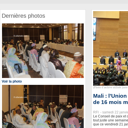
Dernières photos
Voir la photo
(Photo d`archive utilisée juste 
Mali : l’Union
de 16 mois 
RFI -
samedi 22 janvi
Le Conseil de paix et d
tout juste une semain
que ce vendredi 21 ja