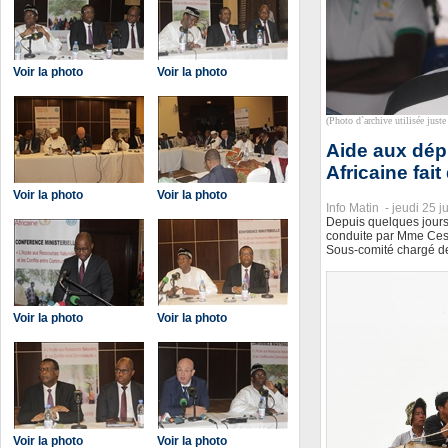
Voir la photo
Voir la photo
(Photo d`archive utilisée juste 
Aide aux dépl
Africaine fai
Voir la photo
Voir la photo
Info Matin -
jeudi 25 j
Depuis quelques jours,
conduite par Mme Ces
Sous-comité chargé de
Voir la photo
Voir la photo
Voir la photo
Voir la photo