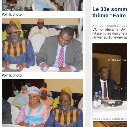
Le 33e somme
thème “Faire 
Voir la photo
Xinhua -
mardi 24 de
L’Union africaine (UA
l’Assemblée des chefs
janvier au 10 février 
Voir la photo
(Photo d`archive utilisée juste 