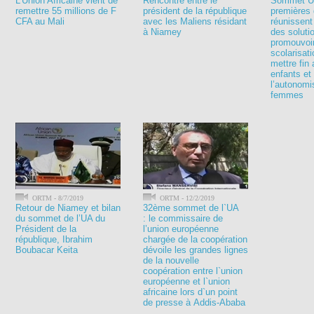
L’Union Africaine vient de
Rencontre entre le
Sommet U
remettre 55 millions de F
président de la république
premières
CFA au Mali
avec les Maliens résidant
réunissent
à Niamey
des soluti
promouvoir
scolarisati
mettre fin
enfants et
l’autonomi
femmes
ORTM - 8/7/2019
ORTM - 12/2/2019
Retour de Niamey et bilan
32ème sommet de l`UA
du sommet de l’UA du
: le commissaire de
Président de la
l’union européenne
république, Ibrahim
chargée de la coopération
Boubacar Keita
dévoile les grandes lignes
de la nouvelle
coopération entre l`union
européenne et l`union
africaine lors d`un point
de presse à Addis-Ababa