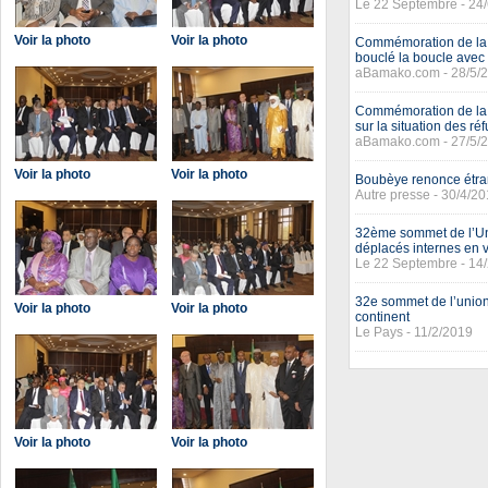
Le 22 Septembre - 24
Voir la photo
Voir la photo
Commémoration de la 
bouclé la boucle avec
aBamako.com - 28/5/
Commémoration de la j
sur la situation des ré
aBamako.com - 27/5/
Voir la photo
Voir la photo
Boubèye renonce étra
Autre presse - 30/4/2
32ème sommet de l’Unio
déplacés internes en 
Le 22 Septembre - 14
32e sommet de l’union 
Voir la photo
Voir la photo
continent
Le Pays - 11/2/2019
Voir la photo
Voir la photo