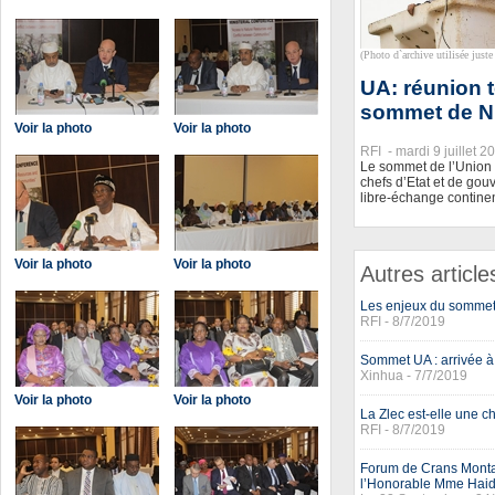
(Photo d`archive utilisée juste 
UA: réunion t
sommet de N
Voir la photo
Voir la photo
RFI -
mardi 9 juillet 2
Le sommet de l’Union af
chefs d’Etat et de gou
libre-échange contine
Voir la photo
Voir la photo
Autres article
Les enjeux du sommet
RFI - 8/7/2019
Sommet UA : arrivée à 
Xinhua - 7/7/2019
Voir la photo
Voir la photo
La Zlec est-elle une c
RFI - 8/7/2019
Forum de Crans Monta
l’Honorable Mme Haid