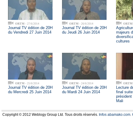
ORTM
- 27/6/2014
ORTM
- 26/6/2014
ORTM
Journal TV édition de 20H
Journal TV édition de 20H
Agricultu
du Vendredi 27 Juin 2014
du Jeudi 26 Juin 2014
majeurs d
diversific
cultures
ORTM
- 25/6/2014
ORTM
- 24/6/2014
ORTM
Journal TV édition de 20H
Journal TV édition de 20H
Lecture 
du Mercredi 25 Juin 2014
du Mardi 24 Juin 2014
final suit
président
Mali
Copyright © 2012 Weblogy Group Ltd. Tous droits réservés.
Infos abamako.com
.