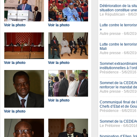
Détérioration de la si
situation constitue u
Le Républicain - 8/6/
Voir la photo
Voir la photo
Lutte contre le terro
»
Autre presse - 6/6/201
Lutte contre le terrori
Mali
Autre presse - 6/6/201
Voir la photo
Voir la photo
Sommet extraordinaire
institutionnelles à l’or
Présidence - 5/6/2016
Sommet de la CEDEAO :
renforcer le mandat de
Autre presse - 5/6/201
Voir la photo
Communiqué final de l
Chefs d’Etat et de G
Présidence - 6/6/2016
Voir la photo
Sommet de la CEDEAO: V
Le Prétoiree - 6/6/201
Nomination d’Ellen Joh