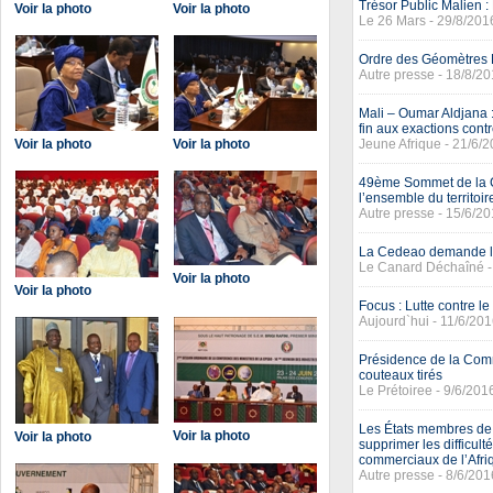
Trésor Public Malien :
Voir la photo
Voir la photo
Le 26 Mars - 29/8/201
Ordre des Géomètres E
Autre presse - 18/8/2
Mali – Oumar Aldjana 
fin aux exactions cont
Voir la photo
Voir la photo
Jeune Afrique - 21/6/
49ème Sommet de la C
l’ensemble du territoir
Autre presse - 15/6/2
La Cedeao demande le
Le Canard Déchaîné -
Voir la photo
Voir la photo
Focus : Lutte contre l
Aujourd`hui - 11/6/20
Présidence de la Com
couteaux tirés
Le Prétoiree - 9/6/201
Les États membres de
Voir la photo
Voir la photo
supprimer les difficult
commerciaux de l’Afri
Autre presse - 8/6/201