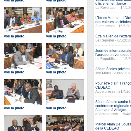
Voir la photo
Voir la photo
officiellement lancé
La Revelation - 14/5/
L’Imam Mahmoud Dicko 
nos valeurs sociétales
Autre presse - 15/5/2
Voir la photo
Voir la photo
Être Malien de l’extér
Le Reporter - 6/5/201
Journée internationale 
l’aéroport revendique l
Le Républicain - 4/5/
Affaire écoles privées
Voir la photo
Voir la photo
Info Matin - 29/4/2016
Pour être clair : Franç
CEDEAO
Autre presse - 21/4/2
Sécurité/Lutte contre 
conférence régionale 
Voir la photo
Voir la photo
Allemand à Abidjan
aBamako.com - 19/4/
Marcel Alain De Souza
de la CEDEAO