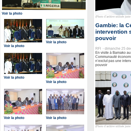
Voir la photo
(Photo d`archive utilisée juste 
Gambie: la C
intervention 
pouvoir
Voir la photo
Voir la photo
RFI -
dimanche 25 de
En visite à Bamako au 
Communauté économiqu
n’exclut pas une inter
pouvoir
Voir la photo
Voir la photo
Voir la photo
Voir la photo
(Photo d`archive utilisée juste 