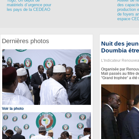
Togo, Un dépôt de
Atelier de 
matériels d`urgence pour
des capacit
les pays de la CEDEAO
production e
de foyers a
espace CE
Dernières photos
Nuit des jeu
Doumbia étre
L’Indicateur Renouve
Organisée par Renouv
Mali passés au filtre 
“Grand trophée“ a ét
Voir la photo