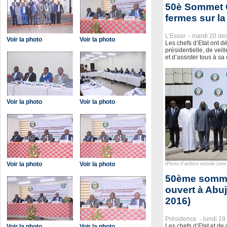
50è Sommet 
fermes sur l
L’Essor -
mardi 20 de
Voir la photo
Voir la photo
Les chefs d’Etat ont dé
présidentielle, de veil
et d’assister tous à s
Voir la photo
Voir la photo
Voir la photo
Voir la photo
(Photo d`archive utilisée juste 
50ème somme
ouvert à Abu
2016)
Présidence -
lundi 1
Les chefs d’Etat et 
Voir la photo
Voir la photo