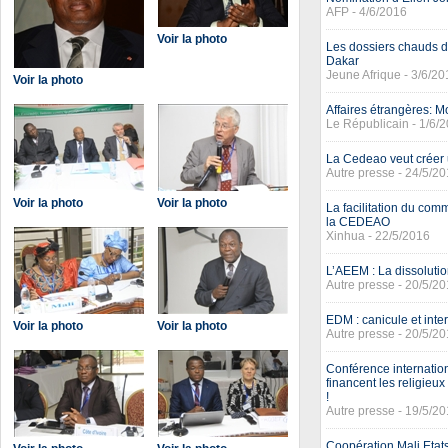
AFP - 4/6/2016
Voir la photo
Les dossiers chauds 
Dakar
Jeune Afrique - 3/6/20
Voir la photo
Affaires étrangères: 
Le Républicain - 1/6/
La Cedeao veut créer 
Autre presse - 24/5/2
Voir la photo
Voir la photo
La facilitation du comm
la CEDEAO
Xinhua - 22/5/2016
L’AEEM : La dissoluti
Autre presse - 20/5/2
EDM : canicule et inte
Voir la photo
Voir la photo
Autre presse - 20/5/2
Conférence internation
financent les religieux
!
Autre presse - 19/5/2
Coopération Mali Etat