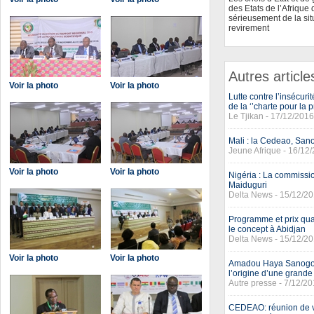
des Etats de l’Afrique
sérieusement de la sit
revirement
Autres article
Voir la photo
Voir la photo
Lutte contre l’insécur
de la ‘’charte pour la 
Le Tjikan - 17/12/2016
Mali : la Cedeao, Sano
Jeune Afrique - 16/12
Voir la photo
Voir la photo
Nigéria : La commiss
Maiduguri
Delta News - 15/12/2
Programme et prix qual
le concept à Abidjan
Delta News - 15/12/2
Voir la photo
Voir la photo
Amadou Haya Sanogo :
l’origine d’une grande
Autre presse - 7/12/2
CEDEAO: réunion de va