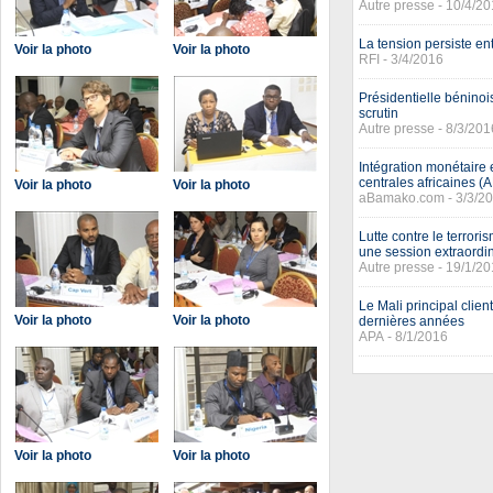
Autre presse - 10/4/2
La tension persiste en
Voir la photo
Voir la photo
RFI - 3/4/2016
Présidentielle béninoi
scrutin
Autre presse - 8/3/201
Intégration monétaire 
centrales africaines 
Voir la photo
Voir la photo
aBamako.com - 3/3/2
Lutte contre le terror
une session extraordin
Autre presse - 19/1/2
Le Mali principal cli
Voir la photo
Voir la photo
dernières années
APA - 8/1/2016
Voir la photo
Voir la photo