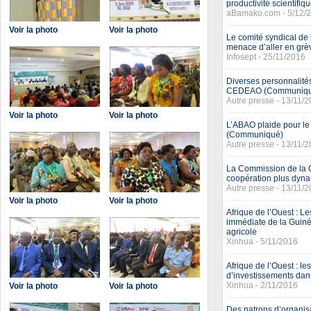
productivité scientifiq
aBamako.com - 5/12/
Voir la photo
Voir la photo
Le comité syndical de 
menace d’aller en grè
Infosept - 25/11/2016
Diverses personnalité
CEDEAO (Communiqu
Autre presse - 13/11/
Voir la photo
Voir la photo
L’ABAO plaide pour le
(Communiqué)
Autre presse - 13/11/
La Commission de la 
coopération plus dy
Autre presse - 13/11/
Voir la photo
Voir la photo
Afrique de l’Ouest : 
immédiate de la Guiné
agricole
Xinhua - 5/11/2016
Afrique de l’Ouest : l
d’investissements dans
Xinhua - 2/11/2016
Voir la photo
Voir la photo
Des patrons d’organis