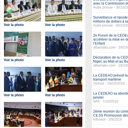
avec la Commission 
Autre presse - 30/10/
Surveillance et ripos
millions de dollars à 
Voir la photo
Voir la photo
Autre presse - 30/10/
2e Forum de la CEDEA
accélérer la mise en 
l’Enfant
aBamako.com - 28/10
Déclaration de la CE
Voir la photo
Voir la photo
Niger, au Mali et au B
aBamako.com - 19/10
La CEDEAO prévoit la
transport maritime
Xinhua - 18/10/2016
La CEDEAO va aborder 
Voir la photo
Voir la photo
janvier
APA - 7/10/2016
2ème reunion du com
CILSS Promouvoir des
Infosept - 2/9/2016